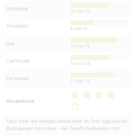
Schnürung
10 von 15
Protektion
6 von 15
Grip
12 von 15
Lauffreude
10 von 15
Fersenhalt
11 von 15
Gesamtnote
Fazit: Einer der wenigen Alleskönner im Test. Egal welche
Bedingungen herrschen – der Dynafit Trailbreaker rollt