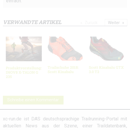
einfach.
VERWANDTE ARTIKEL
Zurück
Weiter
Trailschuhe 2018:
Scott Kinabalu GTX
Produktvorstellung:
Scott Kinabalu
3.0 T2
INOV8 X-TALON G
235
Schreibe einen Kommentar
xc-run.de ist DAS deutschsprachige Trailrunning-Portal mit
aktuellen News aus der Szene, einer Traildatenbank,