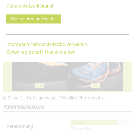
Datenschutzerklärung
!
Akzeptieren und weiter
11
12
Impressum
Datenschutz
Abo verwalten
Schon registriert? Hier anmelden
13
14
© Bilder 1 - 14: Felgenhauer / Woidlife Photography;
TESTERGEBNIS
Verarbeitung
12 von 15