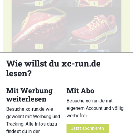
3
4
5
6
Wie willst du xc-run.de
lesen?
Mit Werbung
Mit Abo
7
8
weiterlesen
Besuche xc-run.de mit
eigenem Account und völlig
Besuche xc-run.de wie
werbefrei.
gewohnt mit Werbung und
Tracking. Alle Infos dazu
Jetzt abonnieren
findest du in der
9
10