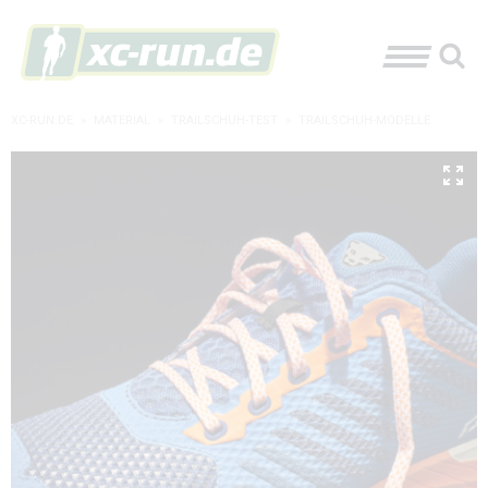
XC-RUN.DE
»
MATERIAL
»
TRAILSCHUH-TEST
»
TRAILSCHUH-MODELLE