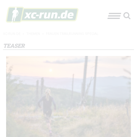
XC-RUN.DE
»
THEMEN
»
FRAUEN TRAILRUNNING SPECIAL
TEASER