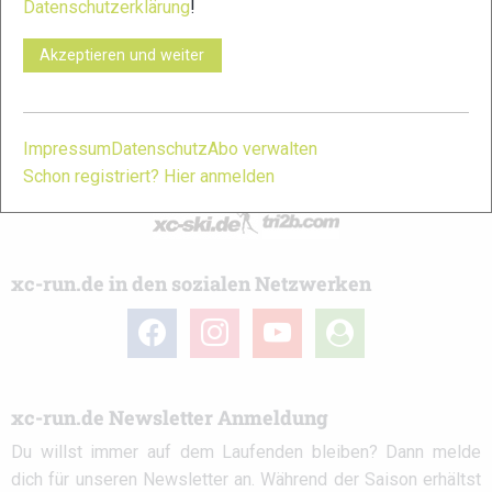
Datenschutzerklärung
!
deine Lieblingssportart wissen solltest.
Akzeptieren und weiter
Ob
Trailrunning
-Anfänger oder Profi-Sportler, wir haben
immer ein offenes Ohr für dich! Du kannst uns jederzeit über
das
Kontaktformular
erreichen.
Impressum
Datenschutz
Abo verwalten
Schon registriert? Hier anmelden
Partner
xc-run.de in den sozialen Netzwerken
facebook
instagram
youtube
user-
circle
xc-run.de Newsletter Anmeldung
Du willst immer auf dem Laufenden bleiben? Dann melde
dich für unseren Newsletter an. Während der Saison erhältst