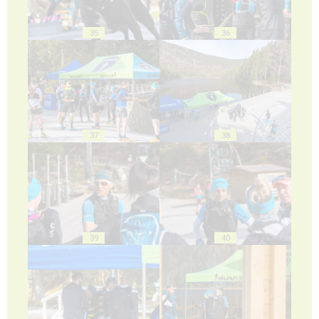
35
36
37
38
39
40