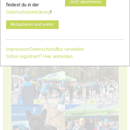
Jetzt abonnieren
findest du in der
Datenschutzerklärung
!
29
30
Akzeptieren und weiter
Impressum
Datenschutz
Abo verwalten
Schon registriert? Hier anmelden
31
32
33
34