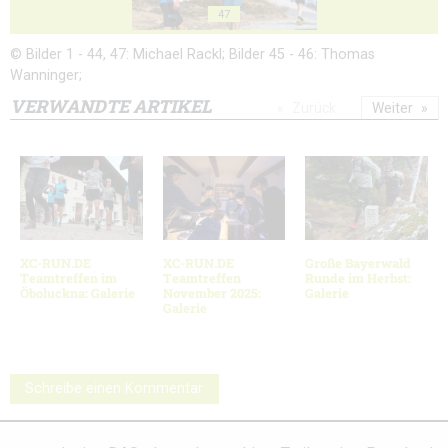
47
© Bilder 1 - 44, 47: Michael Rackl; Bilder 45 - 46: Thomas
Wanninger;
VERWANDTE ARTIKEL
Zurück
Weiter
XC-RUN.DE
XC-RUN.DE
Große Bayerwald
Teamtreffen im
Teamtreffen
Runde im Herbst:
Öboluckna: Galerie
November 2025:
Galerie
Galerie
Schreibe einen Kommentar