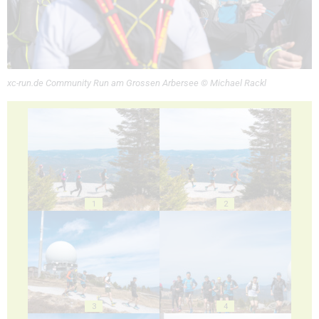
xc-run.de Community Run am Grossen Arbersee © Michael Rackl
1
2
3
4