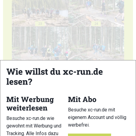
23
24
25
26
Wie willst du xc-run.de
lesen?
Mit Werbung
Mit Abo
weiterlesen
Besuche xc-run.de mit
27
28
eigenem Account und völlig
Besuche xc-run.de wie
werbefrei.
gewohnt mit Werbung und
Tracking. Alle Infos dazu