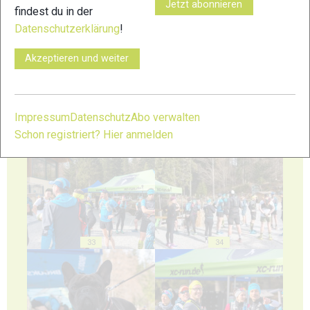
Jetzt abonnieren
findest du in der
Datenschutzerklärung
!
29
30
Akzeptieren und weiter
Impressum
Datenschutz
Abo verwalten
Schon registriert? Hier anmelden
31
32
33
34