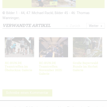
47
© Bilder 1 - 44, 47: Michael Rackl; Bilder 45 - 46: Thomas
Wanninger;
VERWANDTE ARTIKEL
Zurück
Weiter
XC-RUN.DE
XC-RUN.DE
Große Bayerwald
Teamtreffen im
Teamtreffen
Runde im Herbst:
Öboluckna: Galerie
November 2025:
Galerie
Galerie
Schreibe einen Kommentar