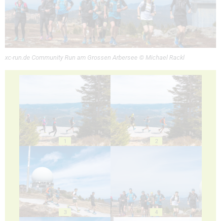
xc-run.de Community Run am Grossen Arbersee © Michael Rackl
1
2
3
4