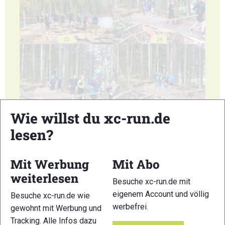
23
24
25
26
Wie willst du xc-run.de
lesen?
Mit Werbung
Mit Abo
weiterlesen
Besuche xc-run.de mit
27
28
eigenem Account und völlig
Besuche xc-run.de wie
werbefrei.
gewohnt mit Werbung und
Tracking. Alle Infos dazu