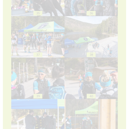
35
36
37
38
39
40