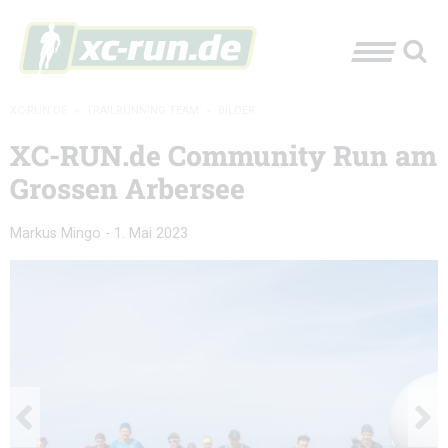
XC-RUN.DE
»
TRAILRUNNING TEAM
»
BILDER
XC-RUN.de Community Run am
Grossen Arbersee
Markus Mingo
-
1. Mai 2023