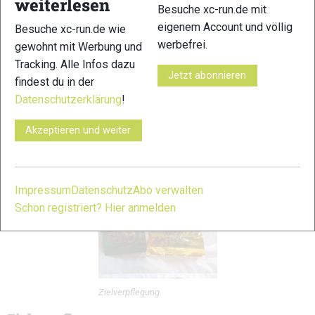
weiterlesen
Besuche xc-run.de mit
beachteter Ratschlag seitens des SCC. Eventuell könnte man
eigenem Account und völlig
Besuche xc-run.de wie
hier zukünftig auf Becher zurückgreifen, die bereits aus
werbefrei.
gewohnt mit Werbung und
einem Recyclingverfahren stammen.
Tracking. Alle Infos dazu
Jetzt abonnieren
findest du in der
Datenschutzerklärung
!
Akzeptieren und weiter
Impressum
Datenschutz
Abo verwalten
Schon registriert? Hier anmelden
Zielverpflegung