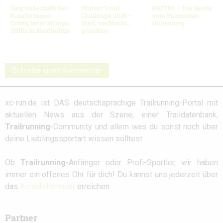
Sieg außerhalb der
Walser Trail
PIUT85 – Die Bestie
Komfortzone:
Challenge 2026 –
vom Paznauner
Erfolg beim 3Kings
Steil, verblockt,
Höhenweg
3Hills in Haidmühle
grandios
Schreibe einen Kommentar
xc-run.de ist DAS deutschsprachige Trailrunning-Portal mit
aktuellen News aus der Szene, einer Traildatenbank,
Trailrunning
-Community und allem was du sonst noch über
deine Lieblingssportart wissen solltest.
Ob
Trailrunning
-Anfänger oder Profi-Sportler, wir haben
immer ein offenes Ohr für dich! Du kannst uns jederzeit über
das
Kontaktformular
erreichen.
Partner