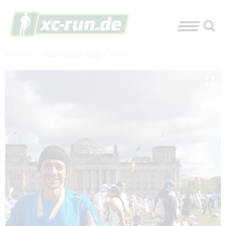
XC-RUN.DE
»
TRAILRUNNING TEAM
»
BLOGS