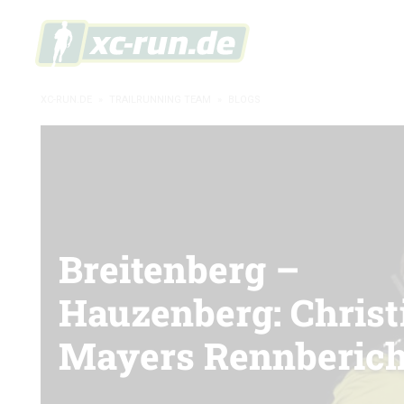
XC-RUN.DE
»
TRAILRUNNING TEAM
»
BLOGS
Breitenberg –
Hauzenberg: Christ
Mayers Rennberich