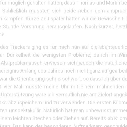
 für möglich gehalten hatten, dass Thomas und Martin be
. Schließlich mussten sich beide neben dem anspruc
ämpfen. Kurze Zeit später hatten wir die Gewissheit. 
ne Stunde Vorsprung herausgelaufen. Nach kurzer, herz
be.
es Trackers ging es für mich nun auf die abenteuerli
er Dunkelheit die wenigsten Probleme, da ich im Win
. Als problematisch erwiesen sich jedoch die natürlich
reignis Anfang des Jahres noch nicht ganz aufgearbeite
r die Orientierung sehr erschwert, so dass ich über d
mt vier Mal musste meine Uhr mit einem mahnenden 
e Unterstützung wäre ich vermutlich nie am Zielort an
cks abzuspeichern und zu verwenden. Die ersten Kilomet
iten unspektakulär. Natürlich hat man unbewusst imme
einem leichten Stechen oder Ziehen auf. Bereits ab Kilom
üren. Das kann der besonderen Aufmerksam geschuldet