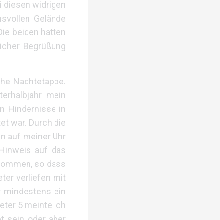
i diesen widrigen
hsvollen Gelände
Die beiden hatten
licher Begrüßung
che Nachtetappe.
terhalbjahr mein
en Hindernisse in
t war. Durch die
en auf meiner Uhr
Hinweis auf das
gekommen, so dass
er verliefen mit
r mindestens ein
eter 5 meinte ich
 sein, oder aber