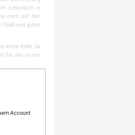
h schließlich in
ete mich auf den
l Spaß und gutes
s keine Rolle, da
l für das xc-run
enem Account