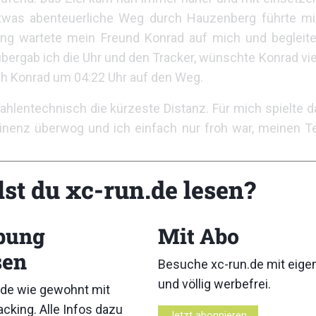
twas abenteuerliche Weg durch Hauzenberg führte mic
ung wartete mein Freund Konrad auf mich und begleit
ergab ich die Uhr und den Tracker, wünschte Konrad vie
h Konrad um 04:22 Uhr auf den Weg.
hlentechnisch die kürzeste Distanz. Für mich spielte da
nenz überwog und ich einfach nur froh war, meinen Tei
lst du xc-run.de lesen?
bung
Mit Abo
sen
Besuche xc-run.de mit eig
und völlig werbefrei.
de wie gewohnt mit
cking. Alle Infos dazu
Jetzt abonnieren