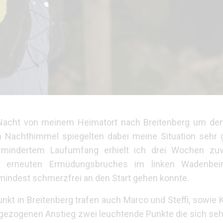
 Nacht von meinem Heimatort nach Breitenberg um den
achthimmel spiegelten dabei meine Situation sehr g
 vermindertem Laufumfang erhielt ich drei Wochen z
s erneuten Ermüdungsbruches im linken Wadenbein
mindest schmerzfrei an den Start gehen konnte.
kt in Breitenberg trafen auch Marco und Steffi, sowie 
ggezogenen Anstieg zwei leuchtende Punkte die sich seh