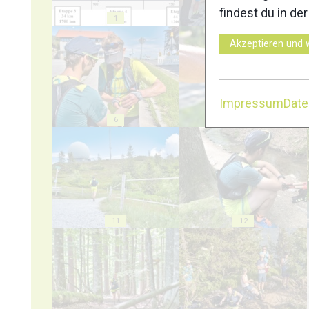
findest du in de
1
2
Akzeptieren und 
Impressum
Dat
6
7
11
12