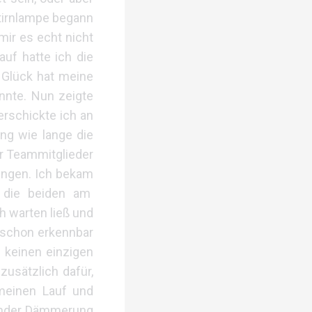
tirnlampe begann
ir es echt nicht
auf hatte ich die
 Glück hat meine
onnte. Nun zeigte
erschickte ich an
ng wie lange die
ar Teammitglieder
ingen. Ich bekam
 die beiden am
h warten ließ und
n schon erkennbar
 keinen einzigen
zusätzlich dafür,
meinen Lauf und
zender Dämmerung