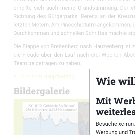
erhellte sich auch meine Grundstimmung. Der e
Richtung des Bürgerparks. Bereits an der Kreuz
letzten Metern. Am Pinocchioturm angekommen, üb
Durchkommen und schnellen Schrittes machte sic
Die Etappe von Breitenberg nach Hauzenberg ist za
die Freude über den Lauf nach drei Wochen Absti
Team beigetragen zu haben.
zurück zum Hauptbeitrag
Wie wil
Bildergalerie
Mit Wer
weiterle
Besuche xc-run.
Werbung und Tra