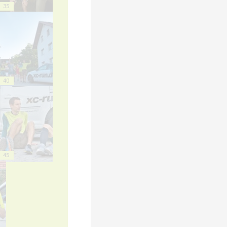
35
40
45