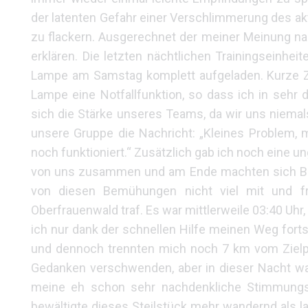
der latenten Gefahr einer Verschlimmerung des a
zu flackern. Ausgerechnet der meiner Meinung na
erklären. Die letzten nächtlichen Trainingseinhei
Lampe am Samstag komplett aufgeladen. Kurze Ze
Lampe eine Notfallfunktion, so dass ich in sehr 
sich die Stärke unseres Teams, da wir uns niemal
unsere Gruppe die Nachricht: „Kleines Problem, 
noch funktioniert.“ Zusätzlich gab ich noch eine 
von uns zusammen und am Ende machten sich Bine
von diesen Bemühungen nicht viel mit und 
Oberfrauenwald traf. Es war mittlerweile 03:40 Uh
ich nur dank der schnellen Hilfe meinen Weg fort
und dennoch trennten mich noch 7 km vom Zielpu
Gedanken verschwenden, aber in dieser Nacht war 
meine eh schon sehr nachdenkliche Stimmungs
bewältigte dieses Steilstück mehr wandernd als 