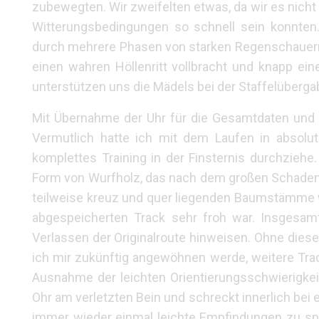
zubewegten. Wir zweifelten etwas, da wir es nicht
Witterungsbedingungen so schnell sein konnten
durch mehrere Phasen von starken Regenschauern k
einen wahren Höllenritt vollbracht und knapp ei
unterstützen uns die Mädels bei der Staffelüberga
Mit Übernahme der Uhr für die Gesamtdaten und d
Vermutlich hatte ich mit dem Laufen in absolut
komplettes Training in der Finsternis durchziehe
Form von Wurfholz, das nach dem großen Schadene
teilweise kreuz und quer liegenden Baumstämme wa
abgespeicherten Track sehr froh war. Insgesa
Verlassen der Originalroute hinweisen. Ohne dies
ich mir zukünftig angewöhnen werde, weitere Tra
Ausnahme der leichten Orientierungsschwierigke
Ohr am verletzten Bein und schreckt innerlich bei 
immer wieder einmal leichte Empfindungen zu sp