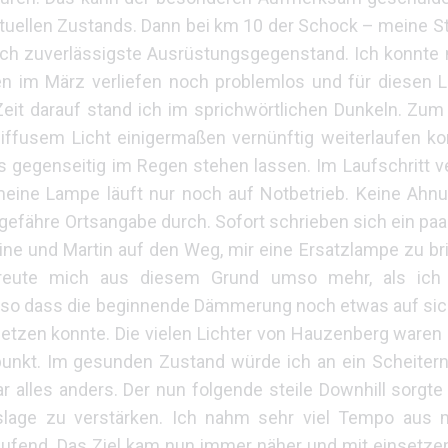
ktuellen Zustands. Dann bei km 10 der Schock – meine S
ch zuverlässigste Ausrüstungsgegenstand. Ich konnte m
ten im März verliefen noch problemlos und für diesen L
it darauf stand ich im sprichwörtlichen Dunkeln. Zum
diffusem Licht einigermaßen vernünftig weiterlaufen k
s gegenseitig im Regen stehen lassen. Im Laufschritt v
meine Lampe läuft nur noch auf Notbetrieb. Keine Ahnu
ungefähre Ortsangabe durch. Sofort schrieben sich ein pa
 und Martin auf den Weg, mir eine Ersatzlampe zu br
freute mich aus diesem Grund umso mehr, als ich
r, so dass die beginnende Dämmerung noch etwas auf sic
setzen konnte. Die vielen Lichter von Hauzenberg ware
nkt. Im gesunden Zustand würde ich an ein Scheitern
alles anders. Der nun folgende steile Downhill sorgte 
lage zu verstärken. Ich nahm sehr viel Tempo aus 
laufend. Das Ziel kam nun immer näher und mit einset