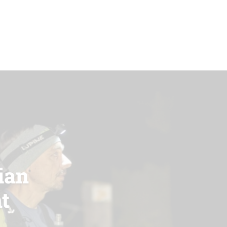
ian
t