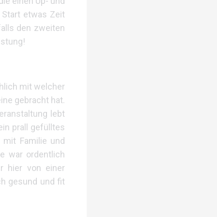
die einen Up- und
 Start etwas Zeit
falls den zweiten
istung!
hlich mit welcher
ine gebracht hat.
eranstaltung lebt
n prall gefülltes
 mit Familie und
e war ordentlich
 hier von einer
ch gesund und fit