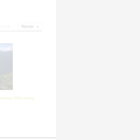
urück
Weiter
znauner Höhenweg