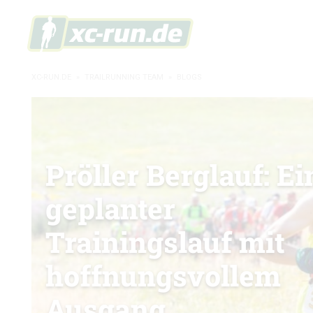
XC-RUN.DE
»
TRAILRUNNING TEAM
»
BLOGS
Pröller Berglauf: Ei
geplanter
Trainingslauf mit
hoffnungsvollem
Ausgang