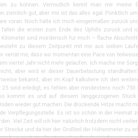
eden zu können. Vermutlich kennt man mir meine E
iemlich gut, aber mir ist das alles egal. Pünktlich um
are voran. Noch halte ich mich einigermaßen zurück und
 fallen die ersten zum Ende des Uphills zurück und i
 Kilometer sind mörderisch für mich – flache Abschnitt
 besteht zu diesem Zeitpunkt mit mir aus sieben Läuf
hr verrät mir, dass wir momentan eine Pace von teilweise
nem viertel Jahr nicht mehr gelaufen. Ich mache mir Sorg
icht, aber wird er dieser Dauerbelastung standhalte
lenweise bekannt, aber im Kopf kalkuliere ich den weiter
t 25 sind erledigt, es fehlen aber mindestens noch 750
so kommt es und auf diesem langgezogenen Stück
n Boden wieder gut machen. Die drückende Hitze macht 
de Verpflegungsstelle. Es ist so schön in der Heimat z
. Viel Zeit will ich hier natürlich trotzdem nicht verli
der Strecke und da hier der Großteil der Höhenmeter zu erl
ich an sechster Position, aber drei der Läufer vor mir si