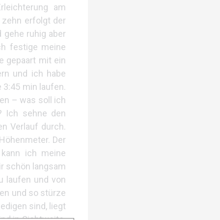
rleichterung am
 zehn erfolgt der
 gehe ruhig aber
ch festige meine
e gepaart mit ein
ern und ich habe
 3:45 min laufen.
en – was soll ich
n? Ich sehne den
en Verlauf durch.
 Höhenmeter. Der
 kann ich meine
mir schön langsam
u laufen und von
eren und so stürze
edigen sind, liegt
nd in Sichtweite.