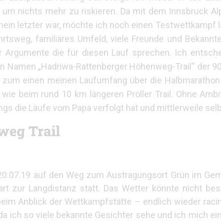
m nichts mehr zu riskieren. Da mit dem Innsbruck Alpin
mein letzter war, möchte ich noch einen Testwettkampf
ahrtsweg, familiäres Umfeld, viele Freunde und Bekannt
ar Argumente die für diesen Lauf sprechen. Ich entsche
n Namen „Hadriwa-Rattenberger Höhenweg-Trail“ der 9
 ich zum einen meinen Laufumfang über die Halbmarathon
 wie beim rund 10 km längeren Pröller Trail. Ohne Ambi
s die Läufe vom Papa verfolgt hat und mittlerweile selbs
weg Trail
20.07.19 auf den Weg zum Austragungsort Grün im Gem
rt zur Langdistanz statt. Das Wetter könnte nicht bes
im Anblick der Wettkampfstätte – endlich wieder racing
da ich so viele bekannte Gesichter sehe und ich mich ei