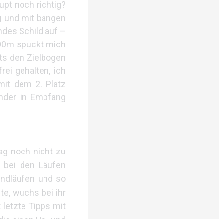
upt noch richtig?
g und mit bangen
ndes Schild auf –
400m spuckt mich
ts den Zielbogen
ei gehalten, ich
it dem 2. Platz
inder in Empfang
ag noch nicht zu
 bei den Läufen
endläufen und so
te, wuchs bei ihr
 letzte Tipps mit