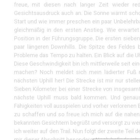
freue, mit diesen nach langer Zeit wieder r
Gesichtsausdruck auch an. Die Sonne wärmt schon z
Start und wie immer preschen ein paar Unbelehrb
gleichmäßig in den ersten Anstieg. Wie erwartet
Position in der Führungsgruppe. Die ersten sieben
paar längeren Downhills. Die Spitze des Feldes
Probleme das Tempo zu halten. Ein Blick auf die U
Diese Geschwindigkeit bin ich mittlerweile seit ei
machen? Noch meldet sich mein lädierter Fuß n
nächsten Uphill her! Die Strecke ist mir nur stel
Sieben Kilometer bei einer Strecke von insgesam
nächste Uphill muss bald kommen. Und genau
Fähigkeiten voll ausspielen und vorher verlorene
zu schaffen und so freue ich mich auf die nahen
bekannten Gesichtern begrüßt und versorgt zu werden
ich weiter auf den Trail. Nun folgt der zweite Teil 
mir dieser Abschnitt besonders. Noch befinde ich m