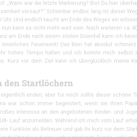
 „Wann war die letzte Markierung? Bist Du hier überha
tsamkeit versaut?“ Scheinbar endlos lang ist dieser We
r Uhr. Und endlich taucht am Ende des Weges ein erlöse
, nun kann es nicht mehr weit sein. Nach weiteren ca. 
anz am Ende nach einem steilen Downhill kann ich berei
nnerliches Feuerwerk! Das Bein hat absolut schmerzfr
hr hohes Tempo halten und ich konnte mich selbst m
s. Kurz vor dem Ziel kann ich überglücklich meine K
 den Startlöchern
eigentlich enden, aber für mich sollte dieser schöne T
na war schon immer begeistert, wenn sie ihren Papa
ie großes Interesse an den angebotenen Kinder- und Jug
n U8- Lauf anzumelden. Während ich mich vom Lauf erhol
ine Funktion als Betreuer und gab ihr kurz vor dem Start