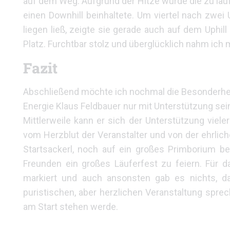
auf dem Weg. Aufgrund der Hitze wurde die zu lauf
einen Downhill beinhaltete. Um viertel nach zwei
liegen ließ, zeigte sie gerade auch auf dem Uphill
Platz. Furchtbar stolz und überglücklich nahm ich 
Fazit
Abschließend möchte ich nochmal die Besonderheit
Energie Klaus Feldbauer nur mit Unterstützung sein
Mittlerweile kann er sich der Unterstützung viele
vom Herzblut der Veranstalter und von der ehrlich
Startsackerl, noch auf ein großes Primborium b
Freunden ein großes Läuferfest zu feiern. Für d
markiert und auch ansonsten gab es nichts, da
puristischen, aber herzlichen Veranstaltung sprec
am Start stehen werde.