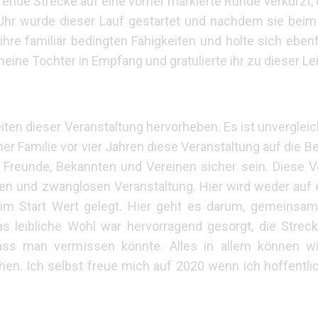
ende Strecke auf eine vorher markierte Runde verkürzt, 
 Uhr wurde dieser Lauf gestartet und nachdem sie beim
 ihre familiär bedingten Fähigkeiten und holte sich eben
meine Tochter in Empfang und gratulierte ihr zu dieser Le
en dieser Veranstaltung hervorheben. Es ist unvergleic
er Familie vor vier Jahren diese Veranstaltung auf die Be
r Freunde, Bekannten und Vereinen sicher sein. Diese V
en und zwanglosen Veranstaltung. Hier wird weder auf ei
eim Start Wert gelegt. Hier geht es darum, gemeinsam
as leibliche Wohl war hervorragend gesorgt, die Streck
ss man vermissen könnte. Alles in allem können wir
hen. Ich selbst freue mich auf 2020 wenn ich hoffentli