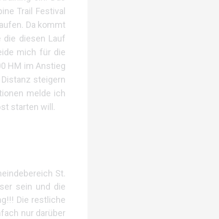
e Trail Festival
 laufen. Da kommt
e die diesen Lauf
ide mich für die
00 HM im Anstieg
 Distanz steigern
tionen melde ich
t starten will.
eindebereich St.
ser sein und die
!!! Die restliche
nfach nur darüber