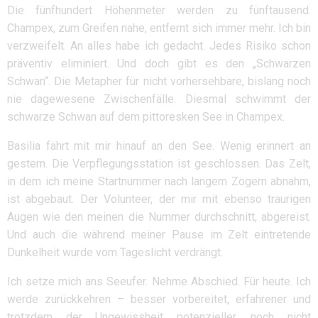
Die fünfhundert Höhenmeter werden zu fünftausend.
Champex, zum Greifen nahe, entfernt sich immer mehr. Ich bin
verzweifelt. An alles habe ich gedacht. Jedes Risiko schon
präventiv eliminiert. Und doch gibt es den „Schwarzen
Schwan“. Die Metapher für nicht vorhersehbare, bislang noch
nie dagewesene Zwischenfälle. Diesmal schwimmt der
schwarze Schwan auf dem pittoresken See in Champex.
Basilia fährt mit mir hinauf an den See. Wenig erinnert an
gestern. Die Verpflegungsstation ist geschlossen. Das Zelt,
in dem ich meine Startnummer nach langem Zögern abnahm,
ist abgebaut. Der Volunteer, der mir mit ebenso traurigen
Augen wie den meinen die Nummer durchschnitt, abgereist.
Und auch die während meiner Pause im Zelt eintretende
Dunkelheit wurde vom Tageslicht verdrängt.
Ich setze mich ans Seeufer. Nehme Abschied. Für heute. Ich
werde zurückkehren – besser vorbereitet, erfahrener und
trotzdem der Ungewissheit potenzieller, noch nicht