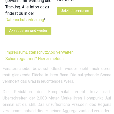
gewohnt mit Werbung und
jedem Schritt und bahnt sich den Weg durch die Socken. Ich
Tracking. Alle Infos dazu
spüre den Wasserlauf zwischen Händen und Unterarmen. Mit
Jetzt abonnieren
findest du in der
jeder Armbewegung erobert das Wasser neue Stellen an
Datenschutzerklärung
!
Brust und Rücken. Die Nässe ist das eine, mit ihr kriecht die
über Nacht einsetzende Kälte immer stärker unter meine
Akzeptieren und weiter
Kleidung.
Schnee in der Nacht
Impressum
Datenschutz
Abo verwalten
Schon registriert? Hier anmelden
Kurz werde ich während meiner Erinnerungen wieder der
Fensterscheibe bewusst. Gleich wieder zieht mich deren
matt glänzende Fläche in ihren Bann. Die aufgehende Sonne
verändert das Grau in leuchtendes Weiß.
Die Reduktion der Komplexität erlebt kurz nach
Überschreiten der 2.000-Meter-Marke ihren Höhepunkt. Auf
einmal ist es still. Das unaufhörliche Prasseln des Regens
verstummt, sobald dieser seinen Aggregatzustand verändert.