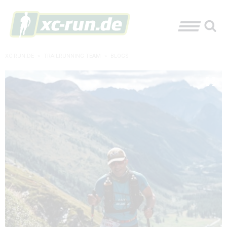
XC-RUN.DE
»
TRAILRUNNING TEAM
»
BLOGS