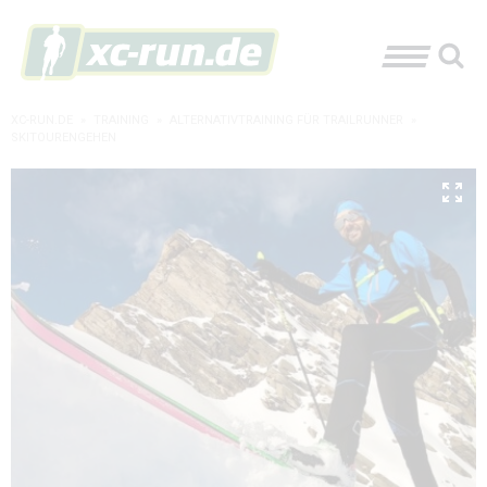
XC-RUN.DE
»
TRAINING
»
ALTERNATIVTRAINING FÜR TRAILRUNNER
»
SKITOURENGEHEN