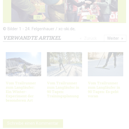
23
24
© Bilder 1 - 24: Felgenhauer / xc-ski.de;
VERWANDTE ARTIKEL
Zurück
Weiter
Vom Trailrunner
Vom Trailrunner
Vom Trailrunner
zum Langläufer:
zum Langläufer in
zum Langläufer in
Ein Winter-
90 Tagen:
90 Tagen: Es geht
Experiment der
Trainingsplanung
voran
besonderen Art
Schreibe einen Kommentar