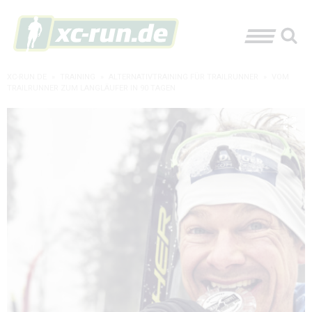
XC-RUN.DE
»
TRAINING
»
ALTERNATIVTRAINING FÜR TRAILRUNNER
»
VOM
TRAILRUNNER ZUM LANGLÄUFER IN 90 TAGEN