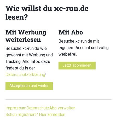
Wie willst du xc-run.de
lesen?
Mit Werbung
Mit Abo
weiterlesen
Besuche xc-run.de mit
eigenem Account und völlig
Besuche xc-run.de wie
werbefrei.
gewohnt mit Werbung und
Das Ding ist im Kasten: Skadi Loppet Arberland, Skating Jet © Felgenhauer /
Tracking. Alle Infos dazu
xc-ski.de
Jetzt abonnieren
findest du in der
Fazit
Datenschutzerklärung
!
Meine Trainingsaufzeichnungen verraten mir, dass ich in den
Akzeptieren und weiter
letzten 90 Tagen fast 400 Kilometer und 30 Stunden auf
Langlaufskiern verbracht habe. Gemäß dem Motto „der Weg
ist das Ziel“ hat mir dabei die Vorbereitung auf den Skadi
Loppet meist mehr Spaß gemacht als das Rennen selbst. Die
Impressum
Datenschutz
Abo verwalten
Faszination Skilanglauf hat mich mächtig gepackt und ich
Schon registriert? Hier anmelden