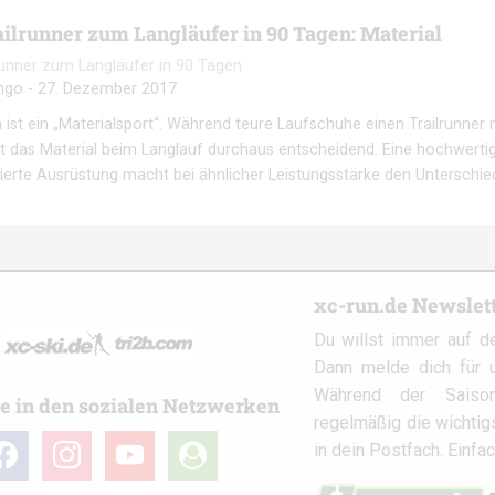
ilrunner zum Langläufer in 90 Tagen: Material
unner zum Langläufer in 90 Tagen
ngo
-
27. Dezember 2017
 ist ein „Materialsport“. Während teure Laufschuhe einen Trailrunner n
t das Material beim Langlauf durchaus entscheidend. Eine hochwerti
ierte Ausrüstung macht bei ähnlicher Leistungsstärke den Unterschi
xc-run.de Newslet
Du willst immer auf d
Dann melde dich für u
Während der Saison
e in den sozialen Netzwerken
regelmäßig die wichti
cebook
instagram
youtube
user-
in dein Postfach. Einfa
circle