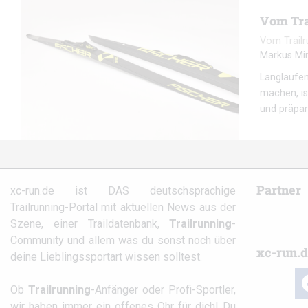
Vom Tra
Vom Trailr
Markus Mi
Langlaufen
machen, is
und präpar
Partner
xc-run.de ist DAS deutschsprachige
Trailrunning-Portal mit aktuellen News aus der
Szene, einer Traildatenbank,
Trailrunning
-
Community und allem was du sonst noch über
xc-run.d
deine Lieblingssportart wissen solltest.
fa
Ob
Trailrunning
-Anfänger oder Profi-Sportler,
wir haben immer ein offenes Ohr für dich! Du