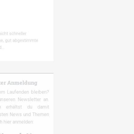
icht schneller
ge, gut abgestimmte
ed…
ter Anmeldung
em Laufenden bleiben?
nseren Newsletter an.
 erhältst du damit
gsten News und Themen
ch hier anmelden: