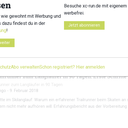
sen
Besuche xc-run.de mit eigenem 
ilrunner zum Langläufer in 90 Tagen: Es geht voran
werbefrei.
 wie gewohnt mit Werbung und
unner zum Langläufer in 90 Tagen
s dazu findest du in der
Jetzt abonnieren
ngo
-
21. Februar 2018
ung
!
 Techniktraining statt Asphaltkilometer: Wie ein Trailrunner mit Profi-
weiter
rbessert und sich gezielt auf den Skadi Loppet vorbereitet.
chutz
Abo verwalten
Schon registriert? Hier anmelden
ilrunner zum Langläufer in 90 Tagen: Erste Schritte
unner zum Langläufer in 90 Tagen
ngo
-
9. Februar 2018
itte im Skilanglauf: Warum ein erfahrener Trailrunner beim Skaten an
em nicht mehr aufhören will. Erfahrungsbericht aus der Vorbereitung