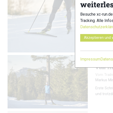
weiterle
Vom Tra
Besuche xc-run.de
Vom Trailr
Tracking. Alle Info
Markus Mi
Datenschutzerklär
Skilanglauf
Akzeptieren und 
Technik ve
Impressum
Datens
Vom Tra
Vom Trailr
Markus Mi
Erste Schr
und trotzd