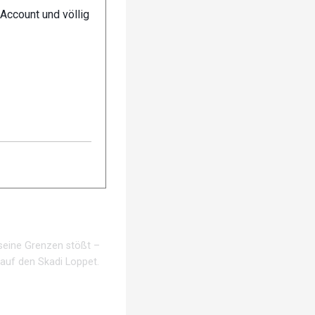
Account und völlig
Tipps seine Skating-
 seine Grenzen stößt –
 auf den Skadi Loppet.