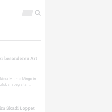
er besonderen Art
akteur Markus Mingo in
ufskiern begleiten…
im Skadi Loppet