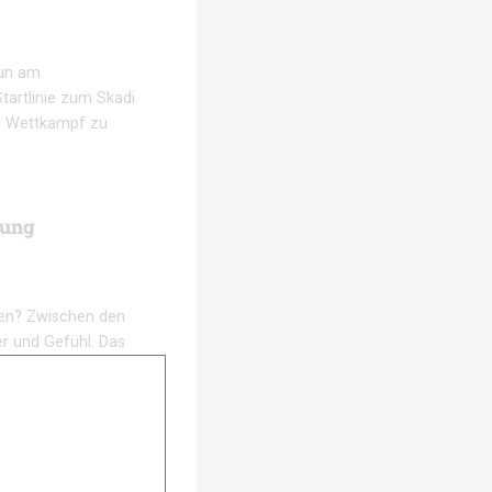
nun am
tartlinie zum Skadi
en Wettkampf zu
nung
eren? Zwischen den
er und Gefühl. Das
anstrengenden Läufen