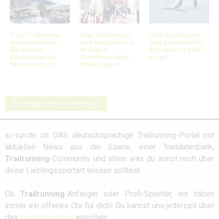
Vom Trailrunner
Vom Trailrunner
Vom Trailrunner
zum Langläufer:
zum Langläufer in
zum Langläufer in
Ein Winter-
90 Tagen:
90 Tagen: Es geht
Experiment der
Showdown beim
voran
besonderen Art
Skadi Loppet
Schreibe einen Kommentar
xc-run.de ist DAS deutschsprachige Trailrunning-Portal mit
aktuellen News aus der Szene, einer Traildatenbank,
Trailrunning
-Community und allem was du sonst noch über
deine Lieblingssportart wissen solltest.
Ob
Trailrunning
-Anfänger oder Profi-Sportler, wir haben
immer ein offenes Ohr für dich! Du kannst uns jederzeit über
das
Kontaktformular
erreichen.