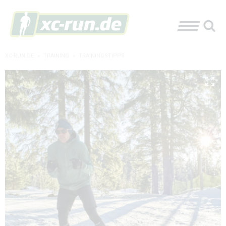
XC-RUN.DE
»
TRAINING
»
TRAININGSTIPPS