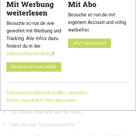
Langlaufskiern
Mit Werbung
Mit Abo
weiterlesen
Darüber hinaus eignet sich Skilanglauf hervorragend für
Besuche xc-run.de mit
lange Grundlageneinheiten
. In den Wintermonaten habe ich
eigenem Account und völlig
Besuche xc-run.de wie
mir angewöhnt, den langen Lauf gelegentlich durch eine
werbefrei.
gewohnt mit Werbung und
längere Einheit auf Langlaufskiern zu ersetzen.
Tracking. Alle Infos dazu
Jetzt abonnieren
findest du in der
Optimal wäre hier ein sogenanntes
Koppeltraining
:
Datenschutzerklärung
!
lange Langlaufeinheit
Akzeptieren und weiter
direkt im Anschluss ein kurzer Lauf
Dieser sollte idealerweise etwas flotter sein, zum Beispiel:
Impressum
Datenschutz
Abo verwalten
fünf Kilometer im geplanten Marathon-Wettkampftempo
Schon registriert? Hier anmelden
200-Meter-Intervalle auf der Bahn
oder ein paar Steigerungsläufe