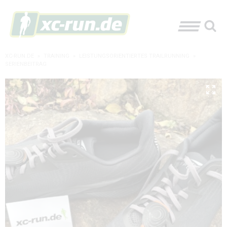
XC-RUN.DE
»
TRAINING
»
LEISTUNGSORIENTIERTES TRAILRUNNING
»
SERIENBEITRAG