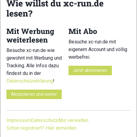
Wie willst du xc-run.de
Bodenkontaktzeit-Balance
lesen?
Vertikale Ratio
Vertikale Oszillation Balance
Mit Werbung
Mit Abo
Federsteifigkeit der Beine Balance
weiterlesen
Stoßbelastungsrate Balance
Besuche xc-run.de mit
eigenem Account und völlig
Besuche xc-run.de wie
Stryd Duo bietet auch zusätzliche Genauigkeitsvorteile
werbefrei.
gewohnt mit Werbung und
gegenüber dem Next Gen Stryd, wie z.B. eine höhere
Tracking. Alle Infos dazu
Datenstabilität ohne Einbußen bei der Reaktionsfähigkeit für
Jetzt abonnieren
findest du in der
bestehende Stryd-Leistungsmesswerte, wie Stryd Power,
Datenschutzerklärung
!
Form Power und Air Power.
Was bringt mir Stryd Footpath?
Akzeptieren und weiter
Stryd Footpath bietet eine völlig neue und innovative
Möglichkeit, den Fußweg über die gesamte Dauer deines
Impressum
Datenschutz
Abo verwalten
Laufs zu visualisieren und über mehrere Läufe hinweg zu
Schon registriert? Hier anmelden
vergleichen, und zwar anhand von Seiten-, Rücken- und
Höhenprofilen.