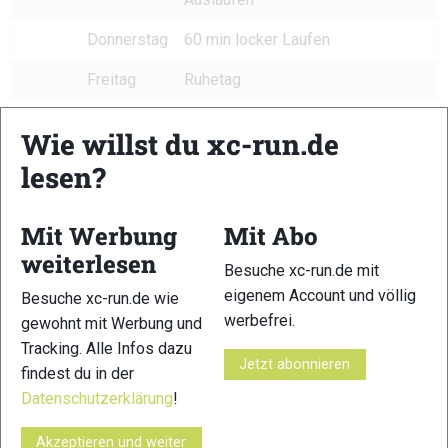
Donnerstag
60 min locker Laufen
Freitag
Ruhetag
Samstag
20min + 6
Wie willst du xc-run.de
Steigerungsläufe
lesen?
Sonntag
Testwettkampf: ca. die
Hälfte der
Mit Werbung
Mit Abo
angestrebten Distanz
mit Test der
weiterlesen
Besuche xc-run.de mit
Ausrüstung
eigenem Account und völlig
Besuche xc-run.de wie
W7
Montag
45min langsamer Lauf
werbefrei.
gewohnt mit Werbung und
oder Radtour +
Tracking. Alle Infos dazu
Jetzt abonnieren
ausgiebig Dehnen
findest du in der
Datenschutzerklärung
!
Dienstag
75 min locker Laufen
im Gelände
Akzeptieren und weiter