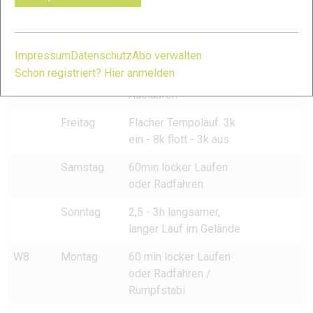
Mittwoch
Ruhetag
Donnerstag
Bergintervalle: 20min
Impressum
Datenschutz
Abo verwalten
Einlaufen - 4 x 10min
Schon registriert? Hier anmelden
flott bergauf - 20min
Auslaufen
Freitag
Flacher Tempolauf: 3k
ein - 8k flott - 3k aus
Samstag
60min locker Laufen
oder Radfahren
Sonntag
2,5 - 3h langsamer,
langer Lauf im Gelände
W8
Montag
60 min locker Laufen
oder Radfahren /
Rumpfstabi