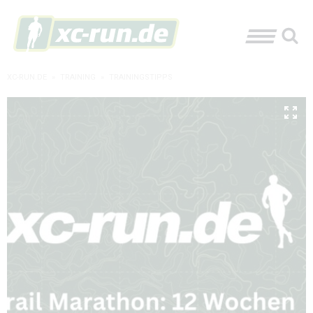
XC-RUN.DE
»
TRAINING
»
TRAININGSTIPPS