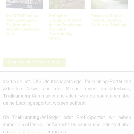
Der UTMB Index:
Frühjahrs-
Recovery Run: So
Wie Leistung im
Training: So legst
nutzt du lockere
Trailrunning
du das Fundament
Läufe zur Erholung
wirklich gemessen
für deine
wird
Trailrunning-
Saison
Schreibe einen Kommentar
xc-run.de ist DAS deutschsprachige Trailrunning-Portal mit
aktuellen News aus der Szene, einer Traildatenbank,
Trailrunning
-Community und allem was du sonst noch über
deine Lieblingssportart wissen solltest.
Ob
Trailrunning
-Anfänger oder Profi-Sportler, wir haben
immer ein offenes Ohr für dich! Du kannst uns jederzeit über
das
Kontaktformular
erreichen.