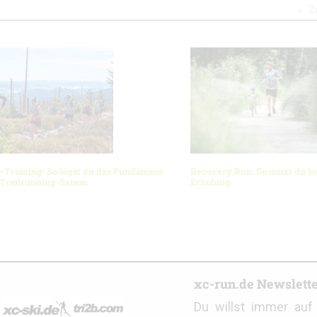
Z
-Training: So legst du das Fundament
Recovery Run: So nutzt du lo
 Trailrunning-Saison
Erholung
r
xc-run.de Newslett
Du willst immer au