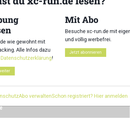
lst du xc-run.de lesen?
bung
Mit Abo
sen
Besuche xc-run.de mit eig
und völlig werbefrei.
de wie gewohnt mit
cking. Alle Infos dazu
Jetzt abonnieren
r
Datenschutzerklärung
!
weiter
enschutz
Abo verwalten
Schon registriert? Hier anmelden