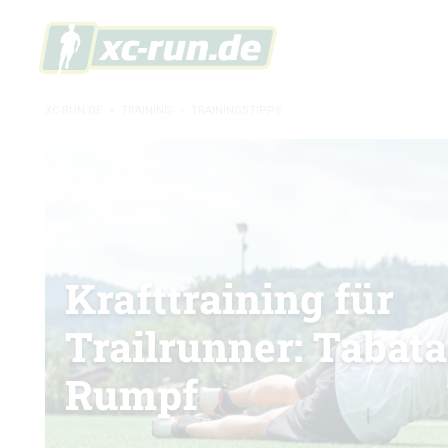
XC-RUN.DE
»
TRAINING
»
TRAININGSTIPPS
Krafttraining für
Trailrunner: Tabata
Rumpf