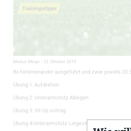
Trainingstipps
Markus Mingo
-
23. Oktober 2019
8x hintereinander ausgeführt und zwar jeweils 2
Übung 1: Aufdrehen
Übung 2: Unterarmstütz Ablegen
Übung 3: Sit-Up schräg
Übung 4:Unterarmstütz-Liegestütz