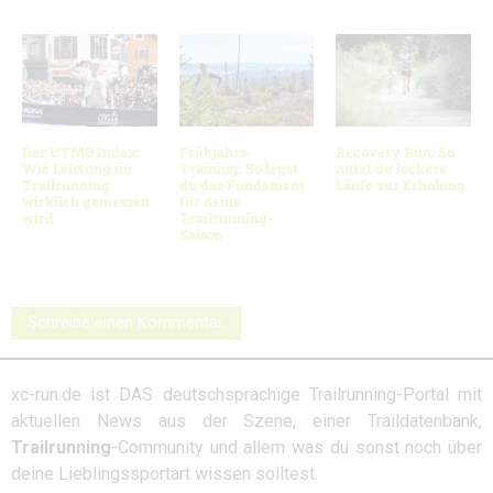
Der UTMB Index:
Frühjahrs-
Recovery Run: So
Wie Leistung im
Training: So legst
nutzt du lockere
Trailrunning
du das Fundament
Läufe zur Erholung
wirklich gemessen
für deine
wird
Trailrunning-
Saison
Schreibe einen Kommentar
xc-run.de ist DAS deutschsprachige Trailrunning-Portal mit
aktuellen News aus der Szene, einer Traildatenbank,
Trailrunning
-Community und allem was du sonst noch über
deine Lieblingssportart wissen solltest.