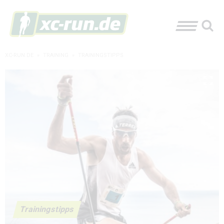
XC-RUN.DE
»
TRAINING
»
TRAININGSTIPPS
Trainingstipps