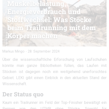
Muskelbelastung,
Energieverbrauch und
Stoffwechsel: Was Stöcke
beim Trailrunning mit dem
Körper machen
Markus Mingo
-
28. September 2024
Über die wissenschaftliche Erforschung von Laufschuhen
könnte man ganze Bibliotheken füllen, das Laufen mit
Stöcken ist dagegen noch ein weitgehend unerforschtes
Gebiet. LEKI gibt einen Einblick in den aktuellen Stand der
Wissenschaft.
Der Status quo
Kaum ein Trailrunner im Feld der Top-Finisher bewältigt ein
Rennen wie den UTMB ohne Stöcke. Sowohl für