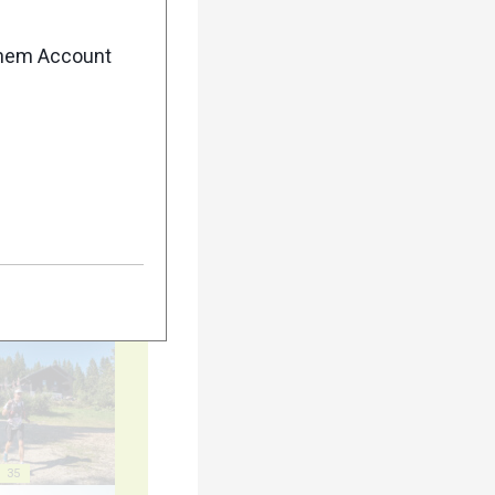
enem Account
25
30
35