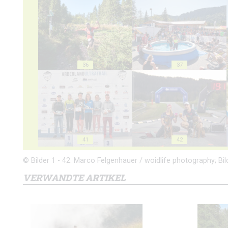
36
37
41
42
© Bilder 1 - 42: Marco Felgenhauer / woidlife photography; Bild
VERWANDTE ARTIKEL