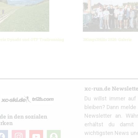
erie Dynafit und OTF Trailrunning
3Kings3Hills 2026: Galerie
r
xc-run.de Newslett
Du willst immer au
bleiben? Dann melde 
Newsletter an. Wäh
de in den sozialen
rken
erhältst du damit 
wichtigsten News un
cebook
instagram
youtube
user-