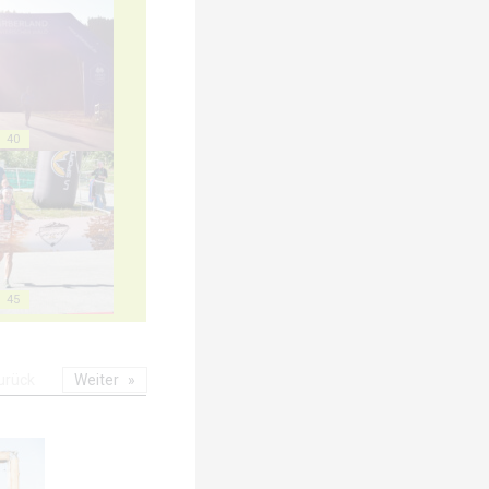
40
45
urück
Weiter