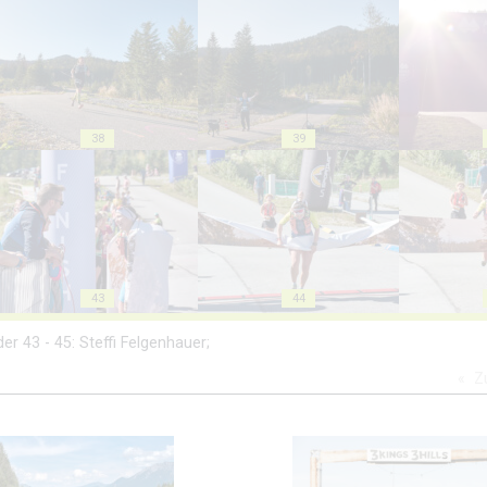
38
39
43
44
er 43 - 45: Steffi Felgenhauer;
Z