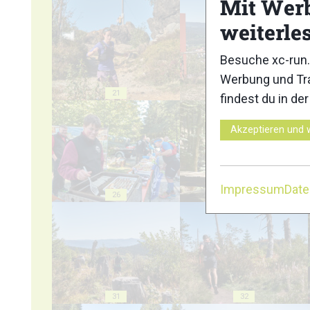
Mit Wer
weiterle
Besuche xc-run.
Werbung und Tra
21
22
findest du in de
Akzeptieren und 
Impressum
Dat
26
27
31
32