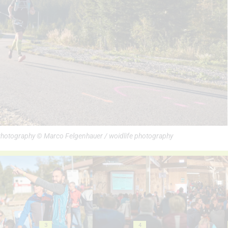
 Photography © Marco Felgenhauer / woidlife photography
3
4