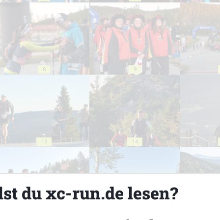
8
9
13
14
lst du xc-run.de lesen?
18
19