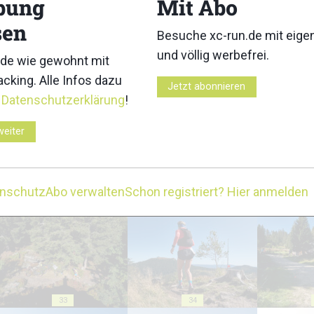
bung
Mit Abo
sen
Besuche xc-run.de mit eig
und völlig werbefrei.
de wie gewohnt mit
cking. Alle Infos dazu
Jetzt abonnieren
23
24
r
Datenschutzerklärung
!
weiter
enschutz
Abo verwalten
Schon registriert? Hier anmelden
28
29
33
34