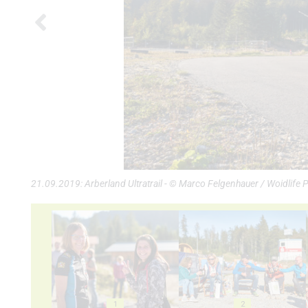
21.09.2019: Arberland Ultratrail - © Marco Felgenhauer / Woidlife
1
2