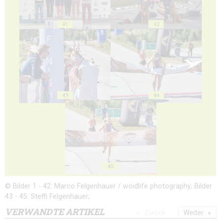
41
42
43
44
45
© Bilder 1 - 42: Marco Felgenhauer / woidlife photography; Bilder
43 - 45: Steffi Felgenhauer;
VERWANDTE ARTIKEL
Zurück
Weiter