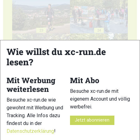
23
24
Wie willst du xc-run.de
lesen?
25
26
Mit Werbung
Mit Abo
weiterlesen
Besuche xc-run.de mit
eigenem Account und völlig
Besuche xc-run.de wie
werbefrei.
gewohnt mit Werbung und
Tracking. Alle Infos dazu
Jetzt abonnieren
27
28
findest du in der
Datenschutzerklärung
!