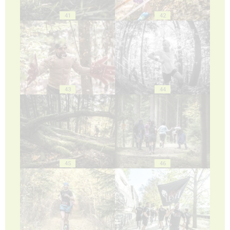
41
42
43
44
45
46