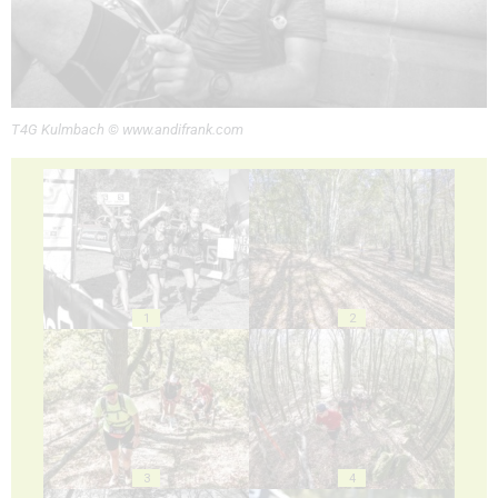
T4G Kulmbach © www.andifrank.com
1
2
3
4