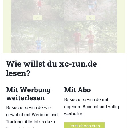
29
30
31
32
Wie willst du xc-run.de
lesen?
Mit Werbung
Mit Abo
weiterlesen
Besuche xc-run.de mit
33
34
eigenem Account und völlig
Besuche xc-run.de wie
werbefrei.
gewohnt mit Werbung und
Tracking. Alle Infos dazu
Jetzt abonnieren