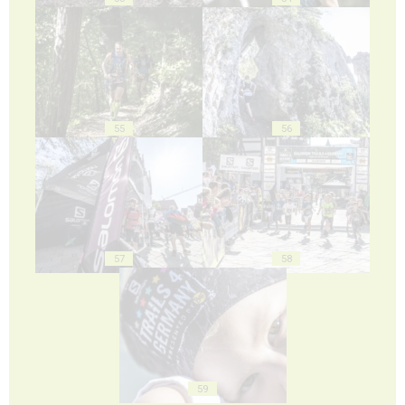
55
56
57
58
59