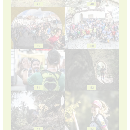
47
48
49
50
51
52
53
54