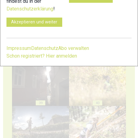
findest du in der
Datenschutzerklärung
!
35
36
Akzeptieren und weiter
Impressum
Datenschutz
Abo verwalten
Schon registriert? Hier anmelden
37
38
39
40