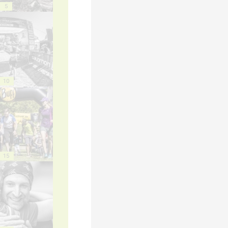
5
10
15