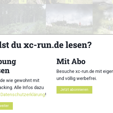
18
19
23
24
lst du xc-run.de lesen?
bung
Mit Abo
sen
Besuche xc-run.de mit eig
28
29
und völlig werbefrei.
de wie gewohnt mit
cking. Alle Infos dazu
Jetzt abonnieren
r
Datenschutzerklärung
!
weiter
33
34