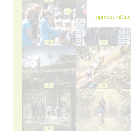
Impressum
Dat
36
37
41
42
46
47