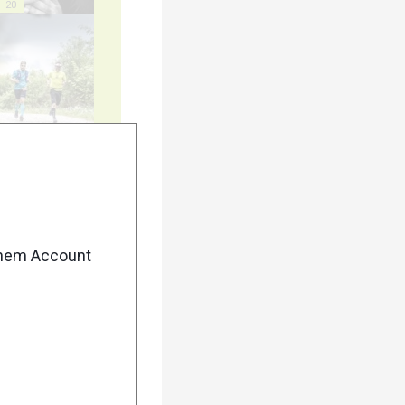
20
25
enem Account
30
35