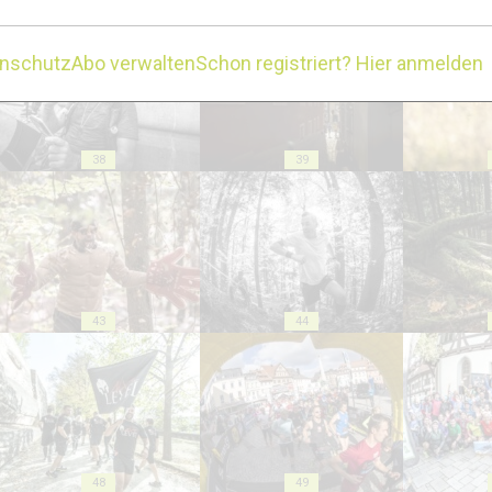
enschutz
Abo verwalten
Schon registriert? Hier anmelden
38
39
43
44
48
49