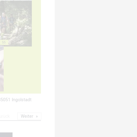
55
 85051 Ingolstadt
urück
Weiter