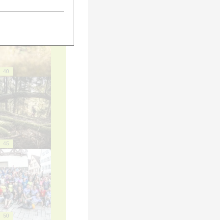
40
45
50