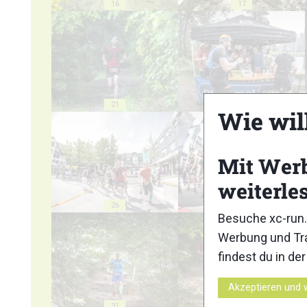
16
17
21
22
Wie wil
Mit Wer
weiterle
26
27
Besuche xc-run.
Werbung und Tra
findest du in de
Akzeptieren und 
31
32