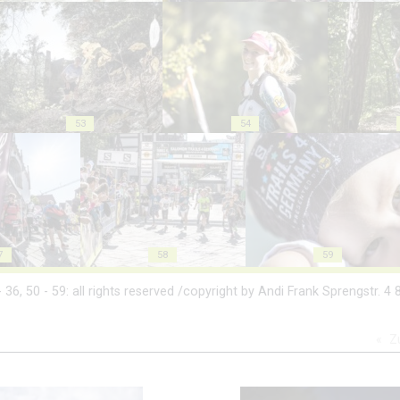
53
54
7
58
59
- 36, 50 - 59: all rights reserved /copyright by Andi Frank Sprengstr. 4
Z