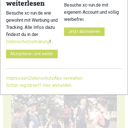
weiterlesen
Besuche xc-run.de mit
29
30
eigenem Account und völlig
Besuche xc-run.de wie
werbefrei.
gewohnt mit Werbung und
Tracking. Alle Infos dazu
Jetzt abonnieren
findest du in der
Datenschutzerklärung
!
31
32
Akzeptieren und weiter
Impressum
Datenschutz
Abo verwalten
Schon registriert? Hier anmelden
33
34