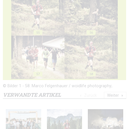
55
56
57
58
© Bilder 1 - 58: Marco Felgenhauer / woidlife photography;
VERWANDTE ARTIKEL
Zurück
Weiter