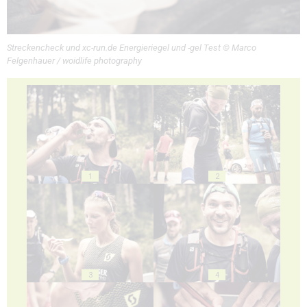
Streckencheck und xc-run.de Energieriegel und -gel Test © Marco
Felgenhauer / woidlife photography
1
2
3
4