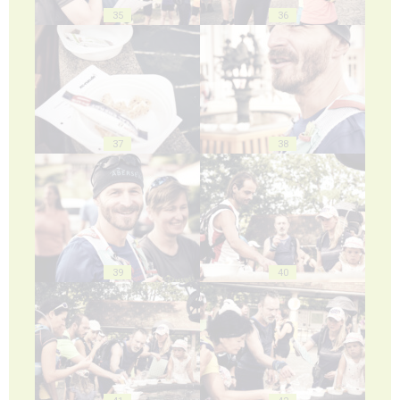
35
36
37
38
39
40