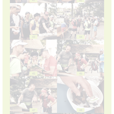
41
42
43
44
45
46
47
48