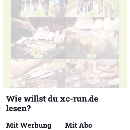
23
24
25
26
Wie willst du xc-run.de
27
28
lesen?
Mit Werbung
Mit Abo