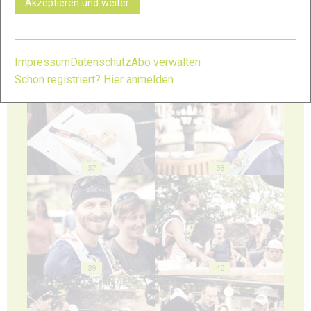
Akzeptieren und weiter
Impressum
Datenschutz
Abo verwalten
35
36
Schon registriert? Hier anmelden
37
38
39
40