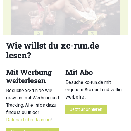
29
30
Wie willst du xc-run.de
lesen?
Mit Werbung
Mit Abo
31
32
weiterlesen
Besuche xc-run.de mit
eigenem Account und völlig
Besuche xc-run.de wie
werbefrei.
gewohnt mit Werbung und
Tracking. Alle Infos dazu
Jetzt abonnieren
findest du in der
33
34
Datenschutzerklärung
!