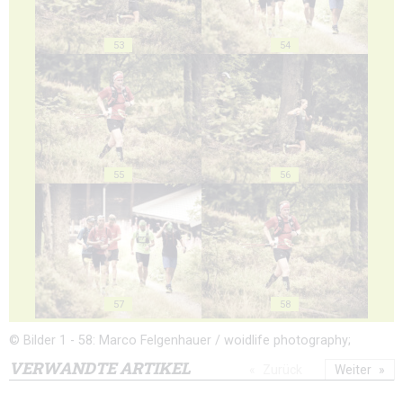
53
54
55
56
57
58
© Bilder 1 - 58: Marco Felgenhauer / woidlife photography;
VERWANDTE ARTIKEL
Zurück
Weiter