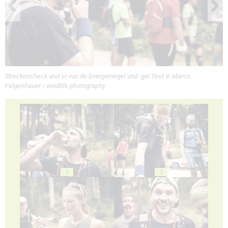
Streckencheck und xc-run.de Energieriegel und -gel Test © Marco
Felgenhauer / woidlife photography
1
2