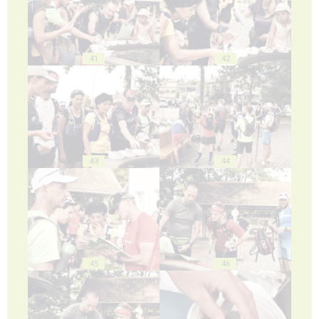
41
42
43
44
45
46