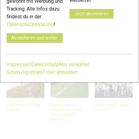
werbefrei.
gewohnt mit Werbung und
Tracking. Alle Infos dazu
Jetzt abonnieren
findest du in der
Datenschutzerklärung
!
11
Akzeptieren und weiter
© Bilder 1 - 11: EcoTrail Stockholm;
VERWANDTE ARTIKEL
Zurück
Weiter
Impressum
Datenschutz
Abo verwalten
Schon registriert? Hier anmelden
KAT100 by UTMB:
Bildergalerie
3Kings3Hills 2026:
Galerie
Dynafit und OTF
Galerie
Trailrunning
Strecken