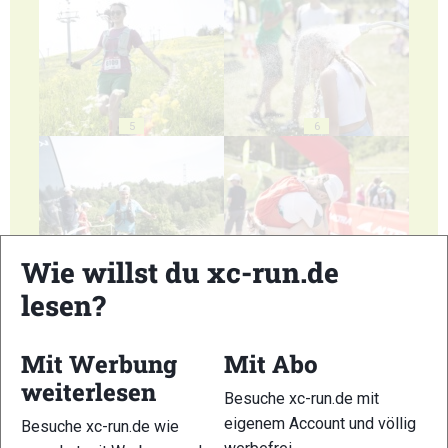
5
6
Wie willst du xc-run.de
7
8
lesen?
Mit Werbung
Mit Abo
weiterlesen
Besuche xc-run.de mit
9
10
eigenem Account und völlig
Besuche xc-run.de wie