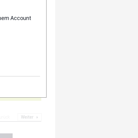
5
enem Account
10
urück
Weiter