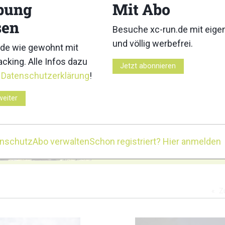
bung
Mit Abo
3
4
sen
Besuche xc-run.de mit eig
und völlig werbefrei.
de wie gewohnt mit
cking. Alle Infos dazu
Jetzt abonnieren
r
Datenschutzerklärung
!
8
9
weiter
enschutz
Abo verwalten
Schon registriert? Hier anmelden
11
Z