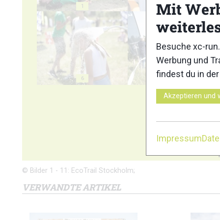
Mit Wer
1
2
weiterle
Besuche xc-run.
Werbung und Tra
findest du in de
6
7
Akzeptieren und 
Impressum
Dat
© Bilder 1 - 11: EcoTrail Stockholm;
VERWANDTE ARTIKEL