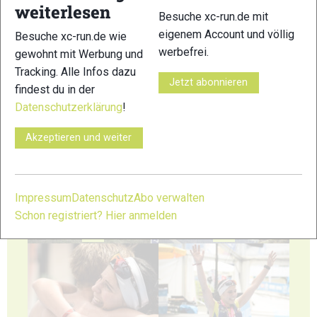
weiterlesen
Besuche xc-run.de mit
eigenem Account und völlig
35
36
Besuche xc-run.de wie
werbefrei.
gewohnt mit Werbung und
Tracking. Alle Infos dazu
Jetzt abonnieren
findest du in der
Datenschutzerklärung
!
37
38
Akzeptieren und weiter
Impressum
Datenschutz
Abo verwalten
Schon registriert? Hier anmelden
39
40