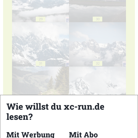
29
30
31
32
Wie willst du xc-run.de
33
34
lesen?
Mit Werbung
Mit Abo