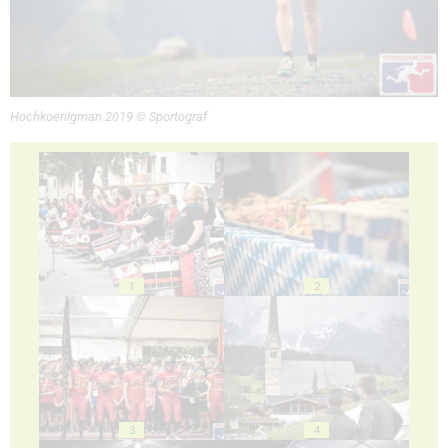
Hochkoenigman 2019 © Sportograf
1
2
3
4