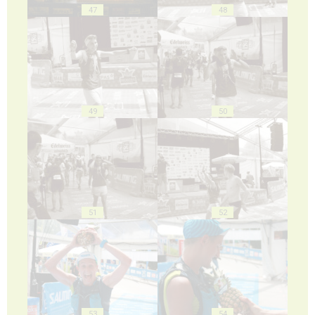
47
48
49
50
51
52
53
54