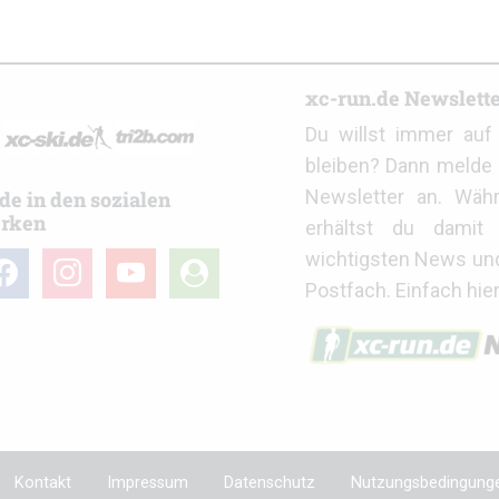
r
xc-run.de Newslett
Du willst immer au
bleiben? Dann melde 
Newsletter an. Wäh
de in den sozialen
rken
erhältst du damit 
wichtigsten News un
cebook
instagram
youtube
user-
Postfach. Einfach hie
circle
Kontakt
Impressum
Datenschutz
Nutzungsbedingung