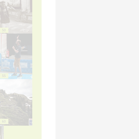
50
55
60