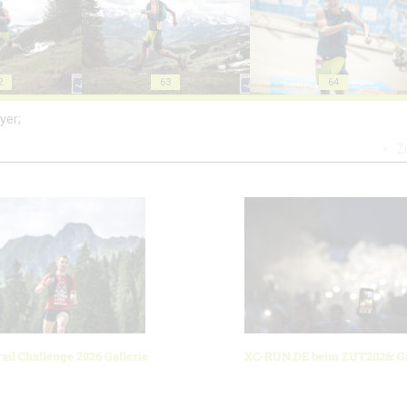
2
63
64
yer;
Z
ail Challenge 2026 Gallerie
XC-RUN.DE beim ZUT2026: Ga