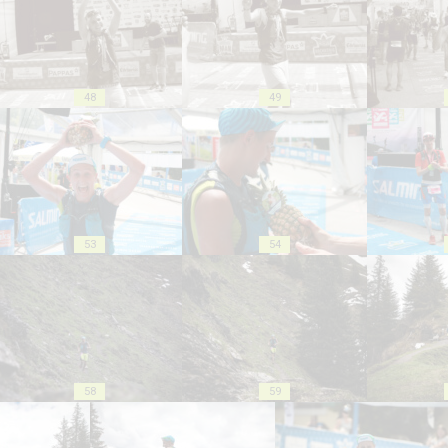
48
49
53
54
58
59