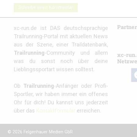
Schreibe einen Kommentar
Partne
xc-run.de ist DAS deutschsprachige
Trailrunning-Portal mit aktuellen News
aus der Szene, einer Traildatenbank,
Trailrunning
-Community und allem
xc-run.
Netzwe
was du sonst noch über deine
Lieblingssportart wissen solltest.
fa
Ob
Trailrunning
-Anfänger oder Profi-
Sportler, wir haben immer ein offenes
Ohr für dich! Du kannst uns jederzeit
über das
Kontaktformular
erreichen.
© 2026 Felgenhauer Medien GbR