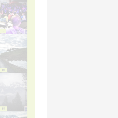
5
10
15