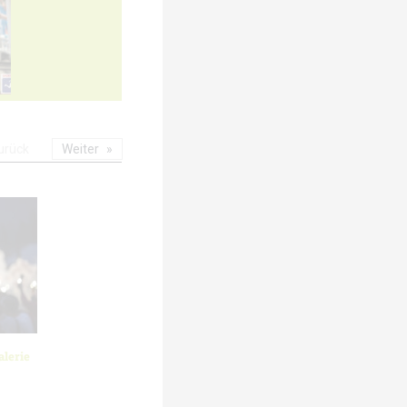
urück
Weiter
lerie