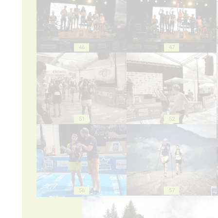
46
47
51
52
56
57