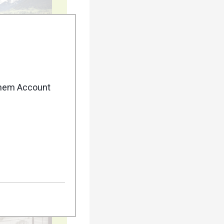
35
enem Account
40
45