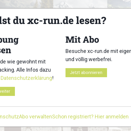
lst du xc-run.de lesen?
33
34
bung
Mit Abo
sen
Besuche xc-run.de mit eig
und völlig werbefrei.
de wie gewohnt mit
cking. Alle Infos dazu
Jetzt abonnieren
38
39
r
Datenschutzerklärung
!
weiter
enschutz
Abo verwalten
Schon registriert? Hier anmelden
43
44