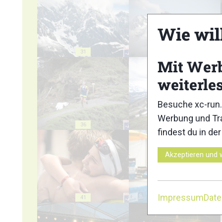
Wie wil
31
32
Mit Wer
weiterle
Besuche xc-run.
Werbung und Tra
36
37
findest du in de
Akzeptieren und 
Impressum
Dat
41
42