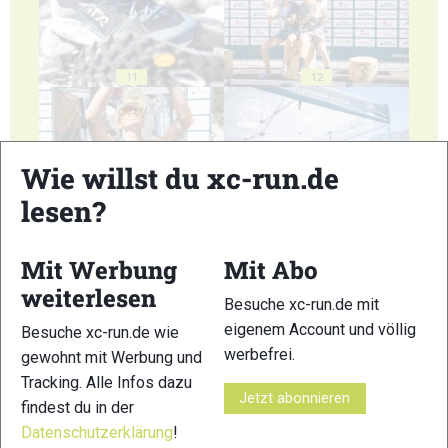
11
12
Wie willst du xc-run.de
lesen?
13
14
Mit Werbung
Mit Abo
weiterlesen
Besuche xc-run.de mit
eigenem Account und völlig
Besuche xc-run.de wie
werbefrei.
gewohnt mit Werbung und
15
16
Tracking. Alle Infos dazu
Jetzt abonnieren
findest du in der
Datenschutzerklärung
!