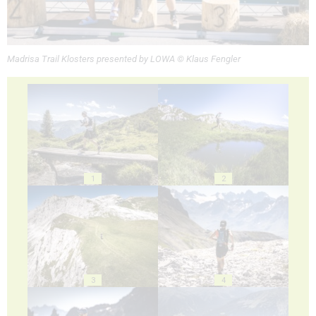
Madrisa Trail Klosters presented by LOWA © Klaus Fengler
1
2
3
4