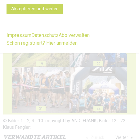
Akzeptieren und weiter
17
18
Impressum
Datenschutz
Abo verwalten
Schon registriert? Hier anmelden
19
20
21
22
© Bilder 1 - 2, 4 - 10: copyright by ANDI FRANK; Bilder 12 - 22:
Klaus Fengler;
VERWANDTE ARTIKEL
Zurück
Weiter