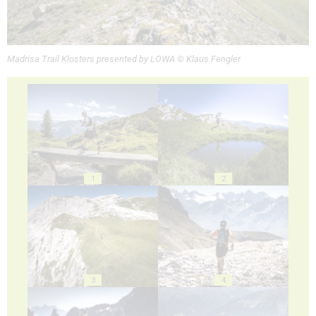
Madrisa Trail Klosters presented by LOWA © Klaus Fengler
1
2
3
4