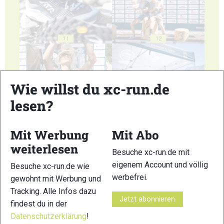
11
12
Wie willst du xc-run.de
lesen?
13
14
Mit Werbung
Mit Abo
weiterlesen
Besuche xc-run.de mit
eigenem Account und völlig
Besuche xc-run.de wie
werbefrei.
gewohnt mit Werbung und
15
16
Tracking. Alle Infos dazu
Jetzt abonnieren
findest du in der
Datenschutzerklärung
!