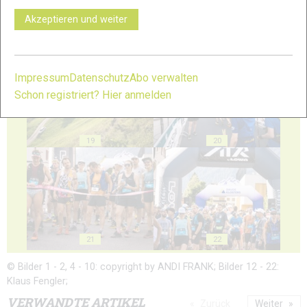
Akzeptieren und weiter
17
18
Impressum
Datenschutz
Abo verwalten
Schon registriert? Hier anmelden
19
20
21
22
© Bilder 1 - 2, 4 - 10: copyright by ANDI FRANK; Bilder 12 - 22:
Klaus Fengler;
VERWANDTE ARTIKEL
Zurück
Weiter