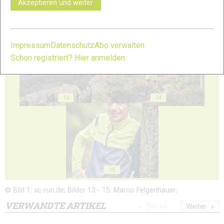
Akzeptieren und weiter
11
12
Impressum
Datenschutz
Abo verwalten
Schon registriert? Hier anmelden
13
14
15
© Bild 1: xc-run.de; Bilder 13 - 15: Marco Felgenhauer;
VERWANDTE ARTIKEL
Zurück
Weiter