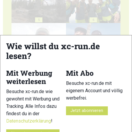
5
6
Wie willst du xc-run.de
lesen?
7
8
Mit Werbung
Mit Abo
weiterlesen
Besuche xc-run.de mit
eigenem Account und völlig
Besuche xc-run.de wie
werbefrei.
gewohnt mit Werbung und
9
10
Tracking. Alle Infos dazu
Jetzt abonnieren
findest du in der
Datenschutzerklärung
!