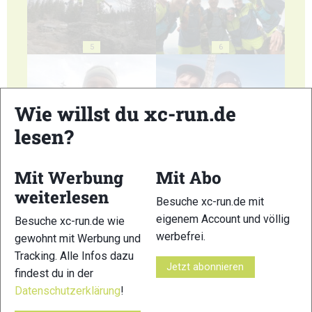
5
6
Wie willst du xc-run.de
lesen?
7
8
Mit Werbung
Mit Abo
weiterlesen
Besuche xc-run.de mit
eigenem Account und völlig
Besuche xc-run.de wie
werbefrei.
gewohnt mit Werbung und
9
10
Tracking. Alle Infos dazu
Jetzt abonnieren
findest du in der
Datenschutzerklärung
!