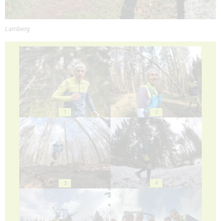
Lamberg
1
2
3
4