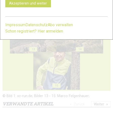
Akzeptieren und weiter
11
12
Impressum
Datenschutz
Abo verwalten
Schon registriert? Hier anmelden
13
14
15
© Bild 1: xc-run.de; Bilder 13 - 15: Marco Felgenhauer;
VERWANDTE ARTIKEL
Zurück
Weiter