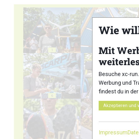
Wie wil
Mit Wer
1
2
weiterle
Besuche xc-run.
Werbung und Tra
findest du in de
6
7
Akzeptieren und 
Impressum
Dat