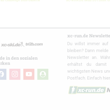
ail Challenge 2026 Gallerie
XC-RUN.DE beim ZUT2026: Ga
r
xc-run.de Newslett
Du willst immer au
bleiben? Dann melde 
Newsletter an. Wäh
de in den sozialen
rken
erhältst du damit 
wichtigsten News un
cebook
instagram
youtube
user-
Postfach. Einfach hie
circle