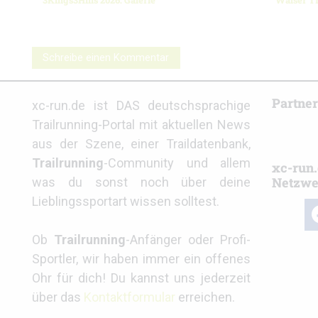
3Kings3Hills 2026: Galerie
Walser Tr
Schreibe einen Kommentar
Partne
xc-run.de ist DAS deutschsprachige
Trailrunning-Portal mit aktuellen News
aus der Szene, einer Traildatenbank,
Trailrunning
-Community und allem
xc-run.
Netzwe
was du sonst noch über deine
Lieblingssportart wissen solltest.
fa
Ob
Trailrunning
-Anfänger oder Profi-
Sportler, wir haben immer ein offenes
Ohr für dich! Du kannst uns jederzeit
über das
Kontaktformular
erreichen.