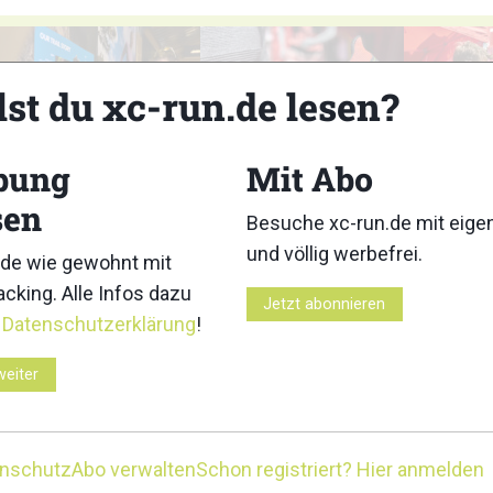
lst du xc-run.de lesen?
bung
Mit Abo
3
4
sen
Besuche xc-run.de mit eig
und völlig werbefrei.
de wie gewohnt mit
cking. Alle Infos dazu
Jetzt abonnieren
r
Datenschutzerklärung
!
8
9
weiter
enschutz
Abo verwalten
Schon registriert? Hier anmelden