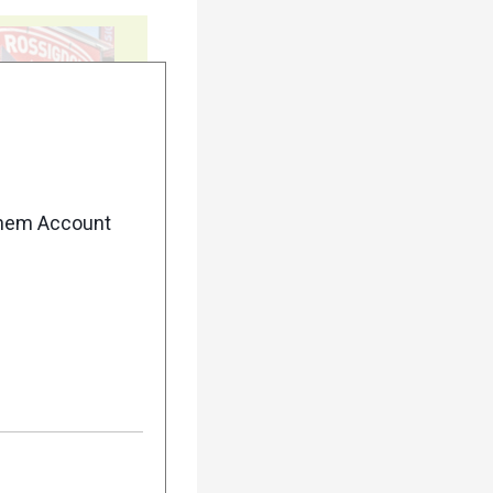
5
enem Account
10