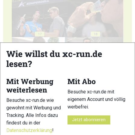
17
18
Wie willst du xc-run.de
lesen?
19
20
Mit Werbung
Mit Abo
weiterlesen
Besuche xc-run.de mit
eigenem Account und völlig
Besuche xc-run.de wie
werbefrei.
gewohnt mit Werbung und
Tracking. Alle Infos dazu
Jetzt abonnieren
21
22
findest du in der
Datenschutzerklärung
!