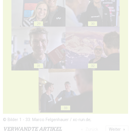
29
30
31
32
33
© Bilder 1 - 33: Marco Felgenhauer / xc-run.de;
VERWANDTE ARTIKEL
Zurück
Weiter