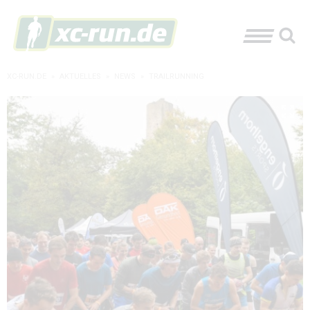
XC-RUN.DE
»
AKTUELLES
»
NEWS
»
TRAILRUNNING