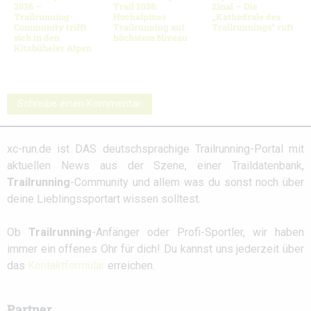
2026 –
Trail 2026:
Zinal – Die
Trailrunning-
Hochalpines
„Kathedrale des
Community trifft
Trailrunning auf
Trailrunnings“ ruft
sich in den
höchstem Niveau
Kitzbüheler Alpen
Schreibe einen Kommentar
xc-run.de ist DAS deutschsprachige Trailrunning-Portal mit
aktuellen News aus der Szene, einer Traildatenbank,
Trailrunning
-Community und allem was du sonst noch über
deine Lieblingssportart wissen solltest.
Ob
Trailrunning
-Anfänger oder Profi-Sportler, wir haben
immer ein offenes Ohr für dich! Du kannst uns jederzeit über
das
Kontaktformular
erreichen.
Partner