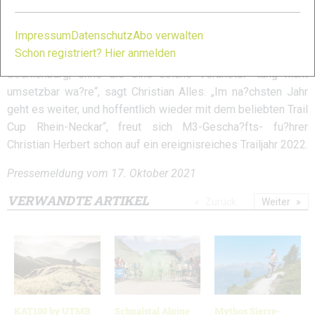
„Wie immer geht der Dank an die Sponsoren DAK, engelhorn
sports und Bitburger, sowie an unsere großartigen
Impressum
Datenschutz
Abo verwalten
freiwilligen Helfer vom TSV Schriesheim und von anderswo
Schon registriert? Hier anmelden
sowie das ganze Gastro Team des Burggasthofs
Strahlenburg, ohne die eine solche Veranstal- tung nicht
umsetzbar wa?re“, sagt Christian Alles. „Im na?chsten Jahr
geht es weiter, und hoffentlich wieder mit dem beliebten Trail
Cup Rhein-Neckar“, freut sich M3-Gescha?fts- fu?hrer
Christian Herbert schon auf ein ereignisreiches Trailjahr 2022.
Pressemeldung vom 17. Oktober 2021
VERWANDTE ARTIKEL
Zurück
Weiter
KAT100 by UTMB
Schnalstal Alpine
Mythos Sierre-