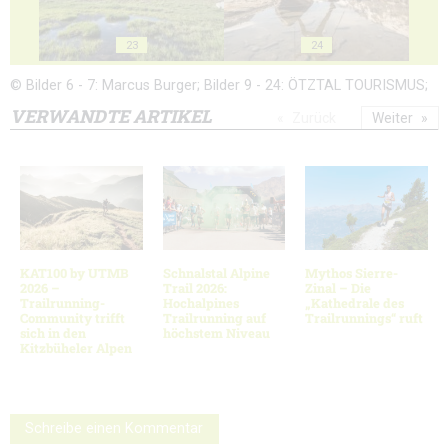
23
24
© Bilder 6 - 7: Marcus Burger; Bilder 9 - 24: ÖTZTAL TOURISMUS;
VERWANDTE ARTIKEL
Zurück
Weiter
KAT100 by UTMB
Schnalstal Alpine
Mythos Sierre-
2026 –
Trail 2026:
Zinal – Die
Trailrunning-
Hochalpines
„Kathedrale des
Community trifft
Trailrunning auf
Trailrunnings“ ruft
sich in den
höchstem Niveau
Kitzbüheler Alpen
Schreibe einen Kommentar