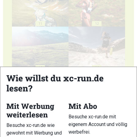
11
12
13
14
Wie willst du xc-run.de
lesen?
Mit Werbung
Mit Abo
15
16
weiterlesen
Besuche xc-run.de mit
eigenem Account und völlig
Besuche xc-run.de wie
werbefrei.
gewohnt mit Werbung und