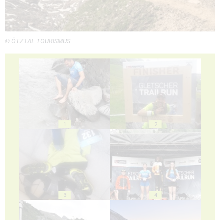
© ÖTZTAL TOURISMUS
1
2
3
4