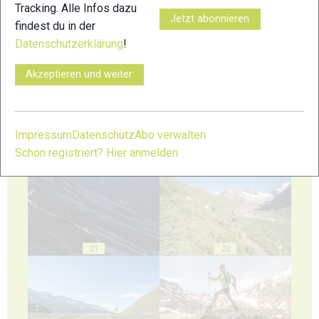
Tracking. Alle Infos dazu
Jetzt abonnieren
findest du in der
Datenschutzerklärung
!
17
18
Akzeptieren und weiter
Impressum
Datenschutz
Abo verwalten
19
20
Schon registriert? Hier anmelden
21
22