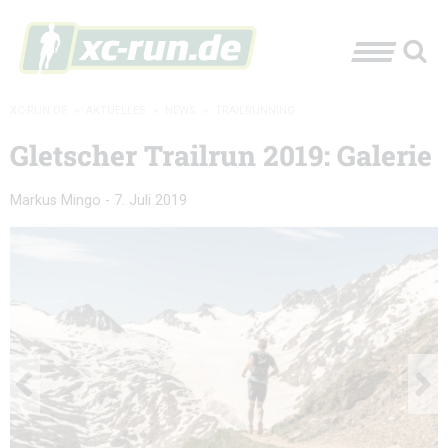
XC-RUN.DE
»
AKTUELLES
»
NEWS
»
TRAILRUNNING
Gletscher Trailrun 2019: Galerie
Markus Mingo
-
7. Juli 2019