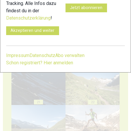
Tracking. Alle Infos dazu
Jetzt abonnieren
findest du in der
Datenschutzerklärung
!
17
18
Akzeptieren und weiter
Impressum
Datenschutz
Abo verwalten
19
20
Schon registriert? Hier anmelden
21
22