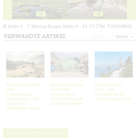
23
24
© Bilder 6 - 7: Marcus Burger; Bilder 9 - 24: ÖTZTAL TOURISMUS;
VERWANDTE ARTIKEL
Zurück
Weiter
KAT100 by UTMB
Schnalstal Alpine
Mythos Sierre-
2026 –
Trail 2026:
Zinal – Die
Trailrunning-
Hochalpines
„Kathedrale des
Community trifft
Trailrunning auf
Trailrunnings“ ruft
sich in den
höchstem Niveau
Kitzbüheler Alpen
Schreibe einen Kommentar