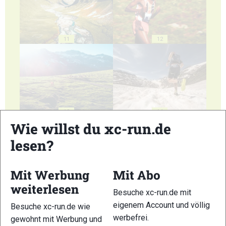
11
12
13
14
Wie willst du xc-run.de
lesen?
Mit Werbung
Mit Abo
15
16
weiterlesen
Besuche xc-run.de mit
eigenem Account und völlig
Besuche xc-run.de wie
werbefrei.
gewohnt mit Werbung und