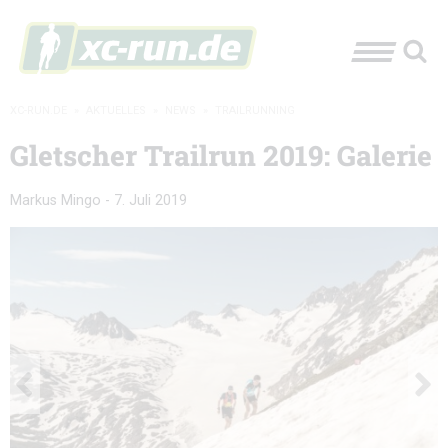
XC-RUN.DE
»
AKTUELLES
»
NEWS
»
TRAILRUNNING
Gletscher Trailrun 2019: Galerie
Markus Mingo
-
7. Juli 2019