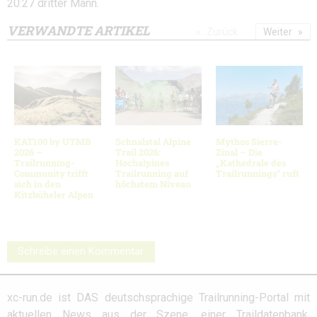
20:27 dritter Mann.
VERWANDTE ARTIKEL
Zurück
Weiter
KAT100 by UTMB
Schnalstal Alpine
Mythos Sierre-
2026 –
Trail 2026:
Zinal – Die
Trailrunning-
Hochalpines
„Kathedrale des
Community trifft
Trailrunning auf
Trailrunnings“ ruft
sich in den
höchstem Niveau
Kitzbüheler Alpen
Schreibe einen Kommentar
xc-run.de ist DAS deutschsprachige Trailrunning-Portal mit
aktuellen News aus der Szene, einer Traildatenbank,