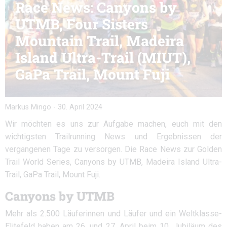
Race News: Canyons by
UTMB, Four Sisters
Mountain Trail, Madeira
Island Ultra-Trail (MIUT),
GaPa Trail, Mount Fuji
Markus Mingo
-
30. April 2024
Wir möchten es uns zur Aufgabe machen, euch mit den
wichtigsten Trailrunning News und Ergebnissen der
vergangenen Tage zu versorgen. Die Race News zur Golden
Trail World Series, Canyons by UTMB, Madeira Island Ultra-
Trail, GaPa Trail, Mount Fuji.
Canyons by UTMB
Mehr als 2.500 Läuferinnen und Läufer und ein Weltklasse-
Elitefeld haben am 26. und 27. April beim 10. Jubiläum des