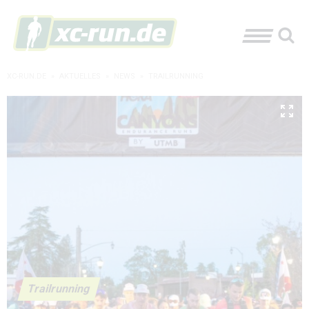
XC-RUN.DE
»
AKTUELLES
»
NEWS
»
TRAILRUNNING
Trailrunning