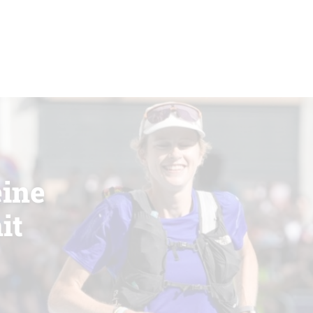
eine
it