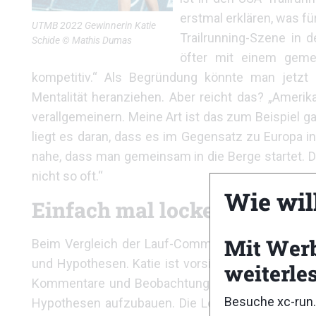
erstmal erklären, was fü
UTMB 2022 Gewinnerin Katie
Trailrunning-Szene in 
Schide © Mathis Dumas
öfter mit einem geme
kompetitiv.“ Als Begründung könnte man jetzt r
Mentalität heranziehen. Aber reicht das? „Amerik
verallgemeinern. Meine Art ist das zum Beispiel gar
liegt es daran, dass es im Gegensatz zu Europa in
nahe, dass man gemeinsam in die Berge startet. D
nicht so oft.“
Wie wil
Einfach mal locker machen
Mit Wer
Beim Vergleich der Lauf-Communities bewegen 
und Hypothesen. Katie ist vorsichtig mit ihren Aus
weiterle
Kommentare und Beobachtungen genau an. Es sch
Besuche xc-run.
Hypothesen aufzubauen. Die Leidenschaft für Wis