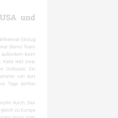
 USA und
Wahlheimat Einzug
tional Skimo Team
ie außerdem beim
. Katie lebt zwar
en Ostküste. Ein
lometer von dort
re Tage dorthin
küste durch. Das
rgleich zu Europa
n Europa muss man