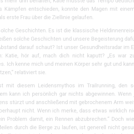
hts mehr drin behalten, Katie musste das Tempo deutlic
fürs Kämpfen entschieden, konnte den Magen mit ein
s erste Frau über die Ziellinie gelaufen.
solche Geschichten. Es ist die klassische Heldinnenrei
eißen solche Geschichten und unsere Begeisterung daf
bstand darauf schaut? Ist unser Gesundheitsradar im E
n: Katie, hör auf, mach dich nicht kaputt? „Es war 
s. Ich kenne mich und meinen Körper sehr gut und kann
zen,“ relativiert sie.
t mit diesem Leidensmythos im Trailrunning, den s
em kann ich persönlich gar nichts abgewinnen. Wenn
ns stürzt und anschließend mit gebrochenem Arm weiter
erhaupt nicht. Wenn ich merke, dass etwas wirklich ni
ein Problem damit, ein Rennen abzubrechen.“ Doch wie
ilen durch die Berge zu laufen, ist generell nicht gesu