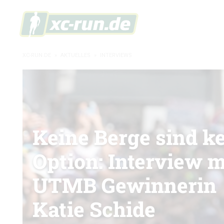
XC-RUN.DE
»
AKTUELLES
»
INTERVIEWS
Keine Berge sind k
Option: Interview m
UTMB Gewinnerin
Katie Schide