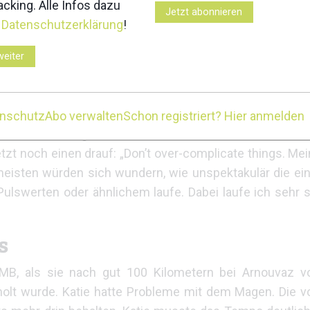
cking. Alle Infos dazu
hema Training geht. „Ich habe viel
Jetzt abonnieren
r
Datenschutzerklärung
!
 mit anderen. Ich liebe es, mich in
weiter
ailrunner*innen viel zu oft falsch
UTMB 2022 Gewinnerin Kati
iert. Ein Trainingslauf sollte dich
Dumas
 danach zur Qual wird.“ Sie muss
enschutz
Abo verwalten
Schon registriert? Hier anmelden
iathletin, die gerade den UTMB
tzt noch einen drauf: „Don’t over-complicate things. Mei
e meisten würden sich wundern, wie unspektakulär die ei
 Pulswerten oder ähnlichem laufe. Dabei laufe ich sehr 
s
MB, als sie nach gut 100 Kilometern bei Arnouvaz v
holt wurde. Katie hatte Probleme mit dem Magen. Die v