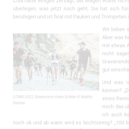
Cola hatte einiges zersägt, der Magen wollte nic
überlegen, was jetzt noch geht. Sie hat sich 
beruhigen und ist final mit Pauken und Trompeten al
Wir lieben 
Aber was h
mit etwas A
nicht sage
Gravierende
gut einschät
Und was is
kennen? „D
UTMB 2022 Gewinnerin Katie Schide © Mathis
eines Renne
Dumas
mich das üb
ich auch k
noch ok und ab wann wird es leichtsinnig? „100 Me