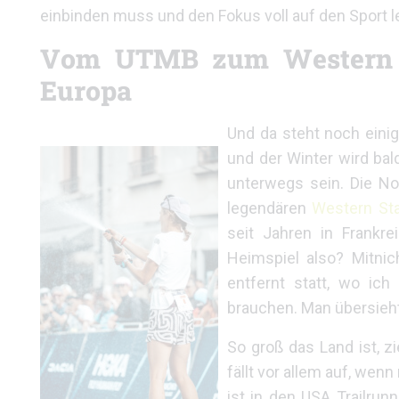
einbinden muss und den Fokus voll auf den Sport l
Vom UTMB zum Western S
Europa
Und da steht noch einig
und der Winter wird bal
unterwegs sein. Die N
legendären
Western St
seit Jahren in Frankr
Heimspiel also? Mitnic
entfernt statt, wo i
brauchen. Man übersieht
So groß das Land ist, 
fällt vor allem auf, we
ist in den USA Trailrun