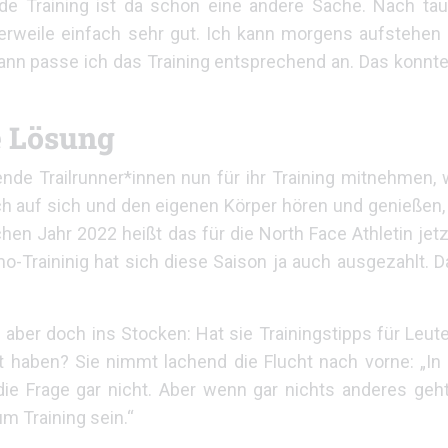
nde Training ist da schon eine andere Sache. Nach t
lerweile einfach sehr gut. Ich kann morgens aufstehen
 Dann passe ich das Training entsprechend an. Das konnte
e Lösung
nde Trailrunner*innen nun für ihr Training mitnehmen,
rlich auf sich und den eigenen Körper hören und genieße
en Jahr 2022 heißt das für die North Face Athletin jet
imo-Traininig hat sich diese Saison ja auch ausgezahlt. 
 aber doch ins Stocken: Hat sie Trainingstipps für Leute
t haben? Sie nimmt lachend die Flucht nach vorne: „In
die Frage gar nicht. Aber wenn gar nichts anderes geh
m Training sein.“