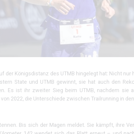
f der Königsdistanz des UTMB hingelegt hat: Nicht nur ha
estern State und UTMB gewinnt, sie hat auch den Rek
n. Es ist ihr zweiter Sieg beim UTMB, nachdem sie 
 von 2022, die Unterschiede zwischen Trailrunning in de
nnen. Bis sich der Magen meldet. Sie kämpft, ihre Verf
Kilometer 142 wendet sich das Blatt erneut – und nac