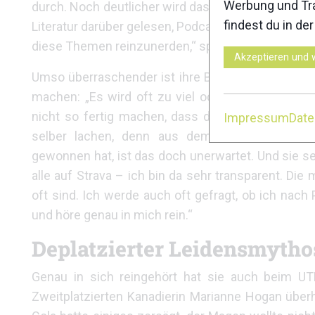
Werbung und Tra
durch. Noch deutlicher wird das, wenn es um das T
findest du in de
Literatur darüber gelesen, Podcasts gehört und rede
diese Themen reinzunerden,“ sprudelt es los.
Akzeptieren und 
Umso überraschender ist ihre Beobachtung, was Tr
machen: „Es wird oft zu viel oder zu intensiv train
nicht so fertig machen, dass der Weg zum Auto
Impressum
Dat
selber lachen, denn aus dem Mund einer Prof
gewonnen hat, ist das doch unerwartet. Und sie se
alle auf Strava – ich bin da sehr transparent. Di
oft sind. Ich werde auch oft gefragt, ob ich nach
und höre genau in mich rein.“
Deplatzierter Leidensmytho
Genau in sich reingehört hat sie auch beim UT
Zweitplatzierten Kanadierin Marianne Hogan über