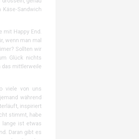
h drosseln, genau
em Käse-Sandwich
se mit Happy End.
ür, wenn man mal
imer? Sollten wir
zum Glück nichts
 das mittlerweile
o viele von uns
 jemand während
läuft, inspiriert
cht stimmt, habe
 lange ist etwas
nd. Daran gibt es