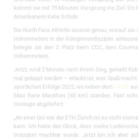
kommt sie mit 75 Minuten Vorsprung ins Ziel. Ein R
Amerikanerin Katie Schide.
Die North Face Athletin wusste genau, worauf sie
Höhenmetern in der Königinnendisziplin einlassen
belegte sie den 2. Platz beim CCC, dem Courma
Höhenmetern.
Jetzt, rund 2 Monate nach ihrem Sieg, genießt Kati
mal gekippt werden – erlaubt ist, was Spaß macht. S
sportlichen Erfolge 2022, wo neben dem
UTMB
auc
Maxi Race Marathon (45 km) standen. Fast scho
Geologie abgeliefert.
„An einer Uni wie der ETH Zürich ist es nicht nor
kann. Ich hatte das Glück, dass meine Leidenscha
trotzdem machbar wurde. Jetzt bin ich aber sc