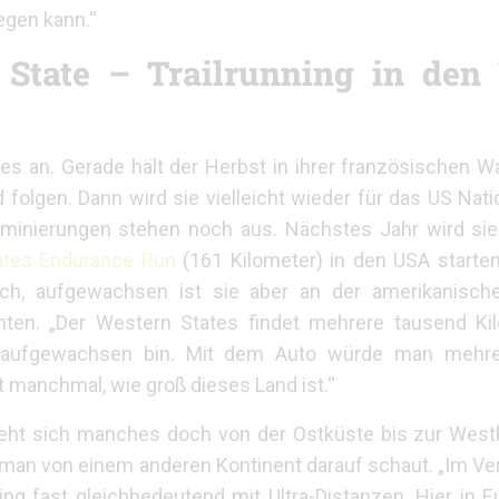
egen kann.“
tate – Trailrunning in den
es an. Gerade hält der Herbst in ihrer französischen 
d folgen. Dann wird sie vielleicht wieder für das US Na
ominierungen stehen noch aus. Nächstes Jahr wird s
ates Endurance Run
(161 Kilometer) in den USA starten
eich, aufgewachsen ist sie aber an der amerikanisch
hten. „Der Western States findet mehrere tausend Ki
ch aufgewachsen bin. Mit dem Auto würde man mehre
 manchmal, wie groß dieses Land ist.“
zieht sich manches doch von der Ostküste bis zur West
nn man von einem anderen Kontinent darauf schaut. „Im Ve
ning fast gleichbedeutend mit Ultra-Distanzen. Hier i