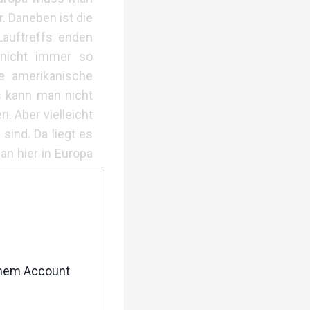
r. Daneben ist die
Lauftreffs enden
 nicht immer so
ne amerikanische
as kann man nicht
n. Aber vielleicht
sind. Da liegt es
an hier in Europa
enem Account