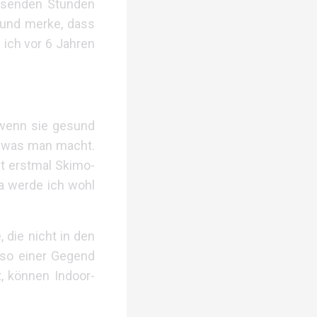
ausenden Stunden
 und merke, dass
 ich vor 6 Jahren
 wenn sie gesund
n, was man macht.
zt erstmal Skimo-
Da werde ich wohl
, die nicht in den
 so einer Gegend
t, können Indoor-