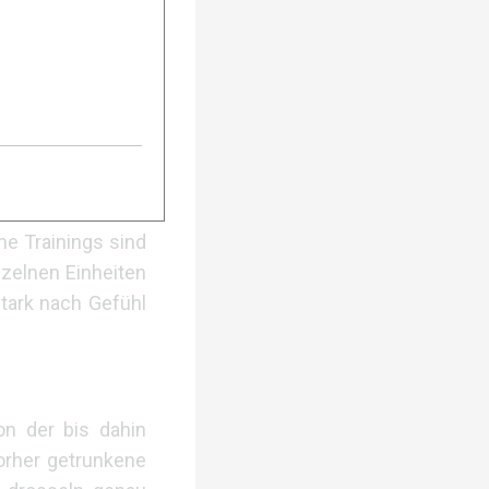
e Schide © Mathis
ne Trainings sind
nzelnen Einheiten
stark nach Gefühl
on der bis dahin
orher getrunkene