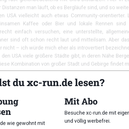
r Distanzen man läuft, ob es Bergläufe sind, und so weite
den USA vielleicht auch etwas Community-orientierter. 
insamen Kaffee oder Bier und lokale Rennen sind
echt einfach versuchen, eine unterstellte, allgemei
aner sind oft schon recht laut und mitteilsam. Aber d
 nicht – ich würde mich eher als introvertiert bezeichne
 den USA viele größere Städte gibt, in deren Nähe Berge 
iese Kombination von großer Stadt und Gebirge findet m
lst du xc-run.de lesen?
bung
Mit Abo
wir uns im Bereich von Annahmen
sagen, überlegt, hört sich Fragen,
sen
Besuche xc-run.de mit eig
eint ihr Spaß zu machen, darauf
und völlig werbefrei.
de wie gewohnt mit
senschaft strahlt halt doch noch