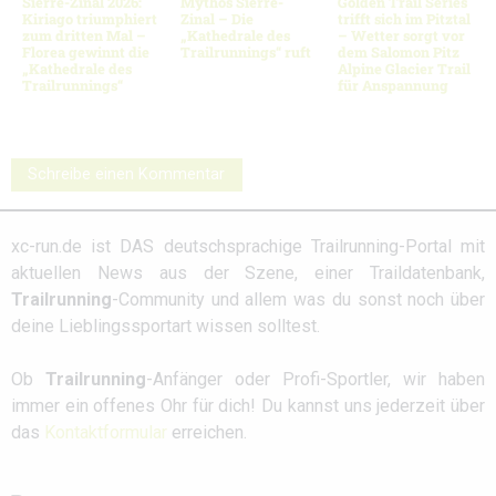
Sierre-Zinal 2026:
Mythos Sierre-
Golden Trail Series
Kiriago triumphiert
Zinal – Die
trifft sich im Pitztal
zum dritten Mal –
„Kathedrale des
– Wetter sorgt vor
Florea gewinnt die
Trailrunnings“ ruft
dem Salomon Pitz
„Kathedrale des
Alpine Glacier Trail
Trailrunnings“
für Anspannung
Schreibe einen Kommentar
xc-run.de ist DAS deutschsprachige Trailrunning-Portal mit
aktuellen News aus der Szene, einer Traildatenbank,
Trailrunning
-Community und allem was du sonst noch über
deine Lieblingssportart wissen solltest.
Ob
Trailrunning
-Anfänger oder Profi-Sportler, wir haben
immer ein offenes Ohr für dich! Du kannst uns jederzeit über
das
Kontaktformular
erreichen.