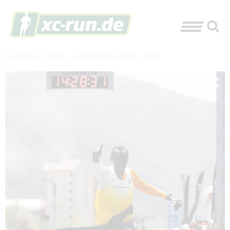
XC-RUN.DE
»
EVENTS
»
GOLDEN TRAIL SERIES
»
NEWS