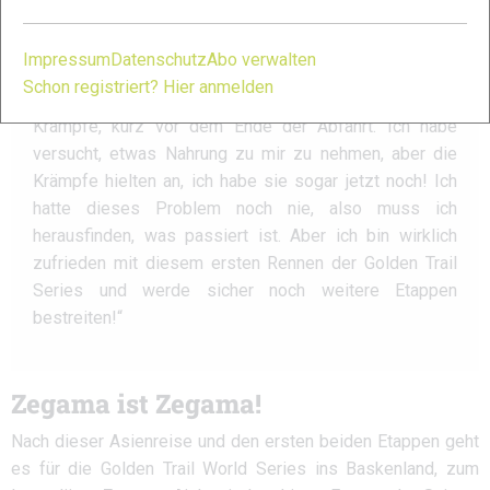
wurde Dritte, obwohl sie unterwegs unter Krämpfen litt.
Impressum
Datenschutz
Abo verwalten
Schon registriert? Hier anmelden
„Ich hatte so viel Spaß, und dann bekam ich plötzlich
Krämpfe, kurz vor dem Ende der Abfahrt. Ich habe
versucht, etwas Nahrung zu mir zu nehmen, aber die
Krämpfe hielten an, ich habe sie sogar jetzt noch! Ich
hatte dieses Problem noch nie, also muss ich
herausfinden, was passiert ist. Aber ich bin wirklich
zufrieden mit diesem ersten Rennen der Golden Trail
Series und werde sicher noch weitere Etappen
bestreiten!“
Zegama ist Zegama!
Nach dieser Asienreise und den ersten beiden Etappen geht
es für die Golden Trail World Series ins Baskenland, zum