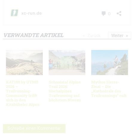
VERWANDTE ARTIKEL
Zurück
Weiter
KAT100 by UTMB
Schnalstal Alpine
Mythos Sierre-
2026 –
Trail 2026:
Zinal – Die
Trailrunning-
Hochalpines
„Kathedrale des
Community trifft
Trailrunning auf
Trailrunnings“ ruft
sich in den
höchstem Niveau
Kitzbüheler Alpen
Schreibe einen Kommentar