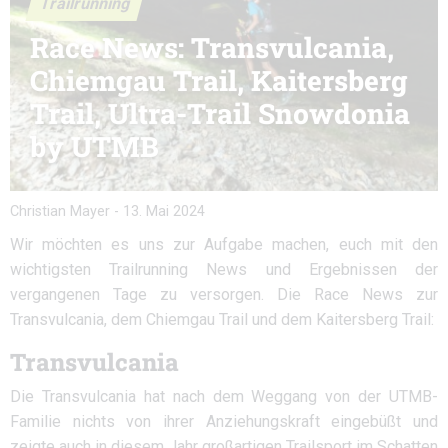
Trailrunning
Race News: Transvulcania,
Chiemgau Trail, Kaitersberg
Trail, Ultra-Trail Snowdonia
by UTMB
Christian Mayer
-
13. Mai 2024
Wir möchten es uns zur Aufgabe machen, euch mit den
wichtigsten Trailrunning News und Ergebnissen der
vergangenen Tage zu versorgen. Die Race News zur
Transvulcania, dem Chiemgau Trail und dem Kaitersberg Trail:
Transvulcania
Die Transvulcania hat nach dem Weggang von der UTMB-
Familie nichts von ihrer Anziehungskraft eingebüßt und
zeigte auch in diesem Jahr großartigen Trailsport im Schatten