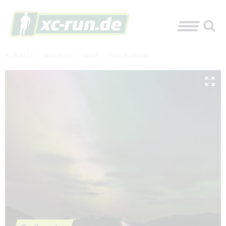
XC-RUN.DE
»
AKTUELLES
»
NEWS
»
TRAILRUNNING