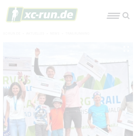
XC-RUN.DE
»
AKTUELLES
»
NEWS
»
TRAILRUNNING