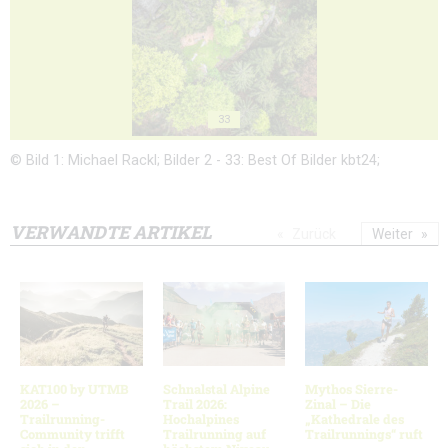
33
© Bild 1: Michael Rackl; Bilder 2 - 33: Best Of Bilder kbt24;
VERWANDTE ARTIKEL
Zurück
Weiter
KAT100 by UTMB
Schnalstal Alpine
Mythos Sierre-
2026 –
Trail 2026:
Zinal – Die
Trailrunning-
Hochalpines
„Kathedrale des
Community trifft
Trailrunning auf
Trailrunnings“ ruft