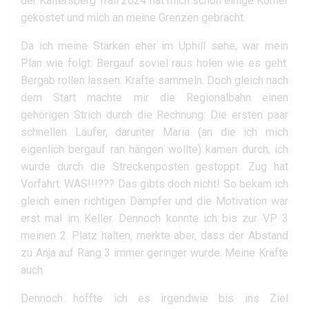
der Kaitersberg Trail 2024 hat mich schon einige Körner
gekostet und mich an meine Grenzen gebracht.
Da ich meine Stärken eher im Uphill sehe, war mein
Plan wie folgt: Bergauf soviel raus holen wie es geht.
Bergab rollen lassen. Kräfte sammeln. Doch gleich nach
dem Start machte mir die Regionalbahn einen
gehörigen Strich durch die Rechnung: Die ersten paar
schnellen Läufer, darunter Maria (an die ich mich
eigenlich bergauf ran hängen wollte) kamen durch, ich
wurde durch die Streckenposten gestoppt. Zug hat
Vorfahrt. WAS!!!??? Das gibts doch nicht! So bekam ich
gleich einen richtigen Dämpfer und die Motivation war
erst mal im Keller. Dennoch konnte ich bis zur VP 3
meinen 2. Platz halten, merkte aber, dass der Abstand
zu Anja auf Rang 3 immer geringer wurde. Meine Kräfte
auch.
Dennoch hoffte ich es irgendwie bis ins Ziel