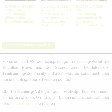
KAT100 by UTMB
Sierre-Zinal 2026:
KAT100 by UTMB
2026: Große
Kiriago triumphiert
2026 –
Trailrunning-
zum dritten Mal –
Trailrunning-
Bühne in den
Florea gewinnt die
Community trifft
Kitzbüheler Alpen
„Kathedrale des
sich in den
Trailrunnings“
Kitzbüheler Alpen
Schreibe einen Kommentar
xc-run.de ist DAS deutschsprachige Trailrunning-Portal mit
aktuellen News aus der Szene, einer Traildatenbank,
Trailrunning
-Community und allem was du sonst noch über
deine Lieblingssportart wissen solltest.
Ob
Trailrunning
-Anfänger oder Profi-Sportler, wir haben
immer ein offenes Ohr für dich! Du kannst uns jederzeit über
das
Kontaktformular
erreichen.