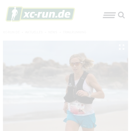
XC-RUN.DE
»
AKTUELLES
»
NEWS
»
TRAILRUNNING