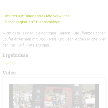
D’haene überholte einen stark nachlassenden Martin und
wurde in 10:11h Zweiter. Der Franzose finishte letztendlich
als Dritter in 10:14h. Reed war auch in diesem Jahr in
Impressum
Datenschutz
Abo verwalten
Neuseeland und Spanien am Start, und der Sieg hier in seiner
Schon registriert? Hier anmelden
südafrikanischen Mutterstadt ist mit Sicherheit der
wichtigste seiner diesjährigen Saison. Die französischen
Läufer erreichten mit Ugo Ferrari und Jean-Adrien Michel vier
der Top-Fünf-Platzierungen.
Ergebnisse
Ergebnisse
Video