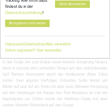
Tracking. Alle Infos dazu
Sonntagvormittag zusammen.
Jetzt abonnieren
findest du in der
Spannender Zweikampf auf der
Datenschutzerklärung
!
Königsdistanz
Akzeptieren und weiter
Der deutsche Läufer Andreas Schindler ging mit über einer
Minute Vorsprung in den Lauf auf den Gaisberg und wieder
retour zum Kapitelplatz. Vorjahressieger Robert Gruber ging
mit 1:32 Minuten Rückstand auf Andreas Schindler in das
Impressum
Datenschutz
Abo verwalten
Rennen. Diesen machte er bereits auf dem Weg zur
Schon registriert? Hier anmelden
Gaisbergspitze wett und überholte den führenden Deutschen.
In der Folge lief sich Gruber einen kleinen Vorsprung heraus,
doch er musste dem schnellen Tempo auf den verbleibenden
fünf flachen Kilometern durch die Hellbrunner Allee Tribut
zollen. Sein ärgster Verfolger, Schindler, holte Meter um
Meter auf und lief am Ende mit über zwei Minuten Vorsprung
auf den Salzburger als Sieger des Trail Amadeus im Ziel am
Kapitelplatz ein. Dritter wurde der Matthias Flade, mit über
sieben Minuten Rückstand auf den Sieger.