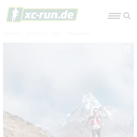
XC-RUN.DE
»
AKTUELLES
»
NEWS
»
TRAILRUNNING