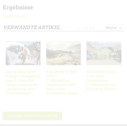
Ergebnisse
Ergebnisse
VERWANDTE ARTIKEL
Zurück
Weiter
Sierre-Zinal 2026:
KAT100 by UTMB
Schnalstal Alpine
Kiriago triumphiert
2026 –
Trail 2026:
zum dritten Mal –
Trailrunning-
Hochalpines
Florea gewinnt die
Community trifft
Trailrunning auf
„Kathedrale des
sich in den
höchstem Niveau
Trailrunnings“
Kitzbüheler Alpen
Schreibe einen Kommentar