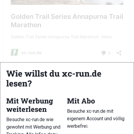
Wie willst du xc-run.de
lesen?
Salzburg Trailrun Festival
Traumwetter am Wochenende des Salzburg Trailrunning
Mit Werbung
Mit Abo
Festivals und ein spannender Kampf um den Sieg bei der
weiterlesen
Besuche xc-run.de mit
Königsdisziplin, dem Trail Amadeus. Dieser setzt sich aus
eigenem Account und völlig
Besuche xc-run.de wie
dem Festungstrail (15,9 km) am Samstagnachmittag und dem
werbefrei.
gewohnt mit Werbung und
Gaisbergtrail-Verfolgsungslauf (23,8 km) am