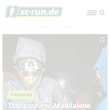
XC-RUN.DE
»
AKTUELLES
»
NEWS
»
TRAILRUNNING
Trailrunning
Trailpreview: Maddalene