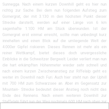
Sunnegga. Nach einem kurzen Downhill geht es hier nun
richtig zur Sache. Bei dem nun folgenden Aufstieg zum
Gornergrat, der mit 3.130 m den höchsten Punkt dieser
Strecke darstellt, werden auf einer Länge von 6 km
sagenhafte 1.100 HM am Stück überwunden. Ist der
Gornergrat erst einmal erreicht, sollte man unbedingt kurz
innehalten und einen Blick auf die umliegende Welt der
4.000er Gipfel riskieren. Dieses Rennen ist mehr als ein
reiner Wettkampf, bietet dieses doch unvergessliche
Einblicke in die Schweitzer Bergwelt. Leider verliert man nun
die hart erkämpften Höhenmeter wieder sehr schnell und
nach einem kurzen Zwischenanstieg zur Riffelalp geht es
weiter im Downhill nach Furi. Auch hier steht nun der Uphill
mit 700 HM zum Schwarzsee an. Aber im Gegensatz zur
Mountain- Strecke bedeutet dieser Anstieg noch nicht das
Ende des Rennens. Nach einem weiteren Downhill zur
Staffelalp führt nun der Weg nochmals 600 HM nach oben zur
gegenüberliegenden Seite des Gornergrats, ehe man nach