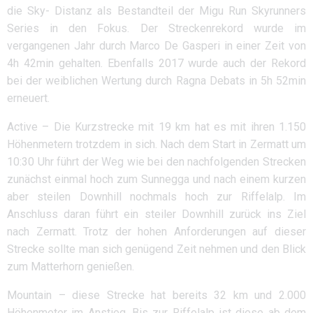
die Sky- Distanz als Bestandteil der Migu Run Skyrunners
Series in den Fokus. Der Streckenrekord wurde im
vergangenen Jahr durch Marco De Gasperi in einer Zeit von
4h 42min gehalten. Ebenfalls 2017 wurde auch der Rekord
bei der weiblichen Wertung durch Ragna Debats in 5h 52min
erneuert.
Active – Die Kurzstrecke mit 19 km hat es mit ihren 1.150
Höhenmetern trotzdem in sich. Nach dem Start in Zermatt um
10:30 Uhr führt der Weg wie bei den nachfolgenden Strecken
zunächst einmal hoch zum Sunnegga und nach einem kurzen
aber steilen Downhill nochmals hoch zur Riffelalp. Im
Anschluss daran führt ein steiler Downhill zurück ins Ziel
nach Zermatt. Trotz der hohen Anforderungen auf dieser
Strecke sollte man sich genügend Zeit nehmen und den Blick
zum Matterhorn genießen.
Mountain – diese Strecke hat bereits 32 km und 2.000
Höhenmeter im Anstieg. Bis zur Riffelalp ist diese ab dem