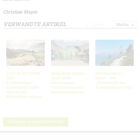
Christian Mayer
VERWANDTE ARTIKEL
Zurück
Weiter
KAT100 by UTMB
Schnalstal Alpine
Mythos Sierre-
2026 –
Trail 2026:
Zinal – Die
Trailrunning-
Hochalpines
„Kathedrale des
Community trifft
Trailrunning auf
Trailrunnings“ ruft
sich in den
höchstem Niveau
Kitzbüheler Alpen
Schreibe einen Kommentar