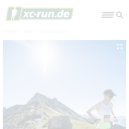
XC-RUN.DE
»
TRAILS
»
DAVOS KLOSTERS