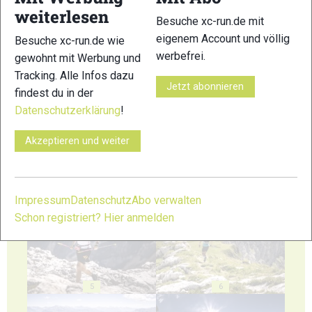
weiterlesen
Besuche xc-run.de mit
eigenem Account und völlig
Besuche xc-run.de wie
werbefrei.
gewohnt mit Werbung und
Tracking. Alle Infos dazu
Jetzt abonnieren
1
2
findest du in der
Datenschutzerklärung
!
Akzeptieren und weiter
3
4
Impressum
Datenschutz
Abo verwalten
Schon registriert? Hier anmelden
5
6