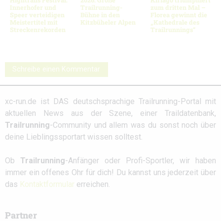
Innerhofer und
Trailrunning-
zum dritten Mal –
Speer verteidigen
Bühne in den
Florea gewinnt die
Meistertitel mit
Kitzbüheler Alpen
„Kathedrale des
Streckenrekorden
Trailrunnings“
Schreibe einen Kommentar
xc-run.de ist DAS deutschsprachige Trailrunning-Portal mit
aktuellen News aus der Szene, einer Traildatenbank,
Trailrunning
-Community und allem was du sonst noch über
deine Lieblingssportart wissen solltest.
Ob
Trailrunning
-Anfänger oder Profi-Sportler, wir haben
immer ein offenes Ohr für dich! Du kannst uns jederzeit über
das
Kontaktformular
erreichen.
Partner