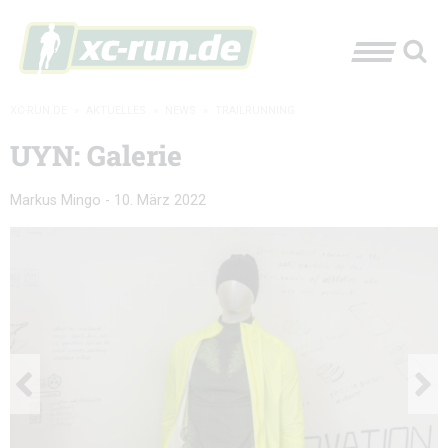
XC-RUN.DE
»
AKTUELLES
»
NEWS
»
TRAILRUNNING
UYN: Galerie
Markus Mingo
-
10. März 2022