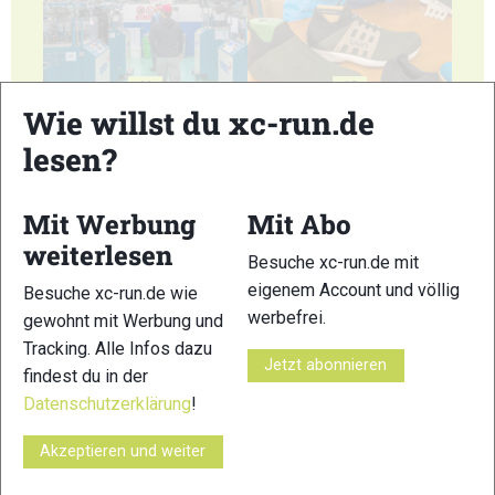
11
12
Wie willst du xc-run.de
lesen?
Mit Werbung
Mit Abo
13
14
weiterlesen
Besuche xc-run.de mit
eigenem Account und völlig
Besuche xc-run.de wie
werbefrei.
gewohnt mit Werbung und
Tracking. Alle Infos dazu
Jetzt abonnieren
findest du in der
Datenschutzerklärung
!
15
16
Akzeptieren und weiter