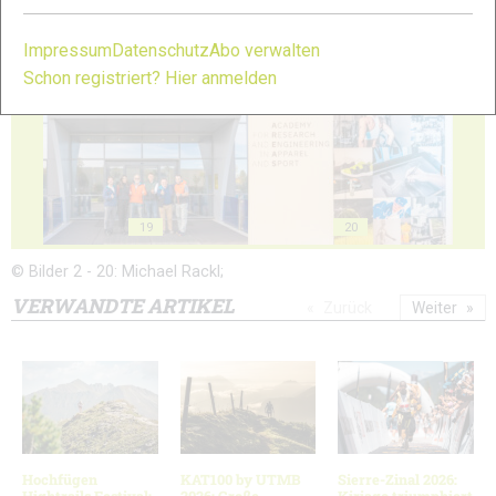
Impressum
Datenschutz
Abo verwalten
17
18
Schon registriert? Hier anmelden
19
20
© Bilder 2 - 20: Michael Rackl;
VERWANDTE ARTIKEL
Zurück
Weiter
Hochfügen
KAT100 by UTMB
Sierre-Zinal 2026:
Hightrails Festival:
2026: Große
Kiriago triumphiert