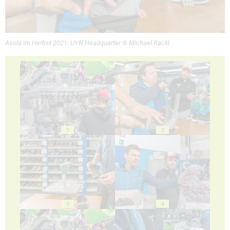
Asola im Herbst 2021: UYN Headquarter © Michael Rackl
1
2
3
4