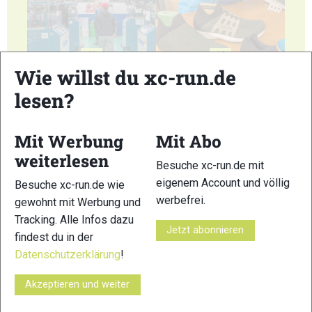
11
12
Wie willst du xc-run.de
lesen?
Mit Werbung
Mit Abo
13
14
weiterlesen
Besuche xc-run.de mit
eigenem Account und völlig
Besuche xc-run.de wie
werbefrei.
gewohnt mit Werbung und
Tracking. Alle Infos dazu
Jetzt abonnieren
findest du in der
Datenschutzerklärung
!
15
16
Akzeptieren und weiter