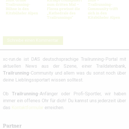
Trailrunning-
zum dritten Mal –
Trailrunning-
Bühne in den
Florea gewinnt die
Community trifft
Kitzbüheler Alpen
„Kathedrale des
sich in den
Trailrunnings“
Kitzbüheler Alpen
Schreibe einen Kommentar
xc-run.de ist DAS deutschsprachige Trailrunning-Portal mit
aktuellen News aus der Szene, einer Traildatenbank,
Trailrunning
-Community und allem was du sonst noch über
deine Lieblingssportart wissen solltest.
Ob
Trailrunning
-Anfänger oder Profi-Sportler, wir haben
immer ein offenes Ohr für dich! Du kannst uns jederzeit über
das
Kontaktformular
erreichen.
Partner