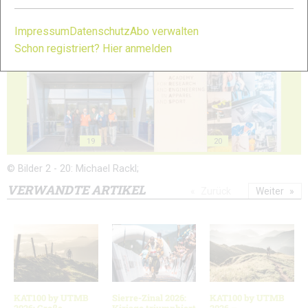
Impressum
Datenschutz
Abo verwalten
17
18
Schon registriert? Hier anmelden
19
20
© Bilder 2 - 20: Michael Rackl;
VERWANDTE ARTIKEL
Zurück
Weiter
KAT100 by UTMB
Sierre-Zinal 2026:
KAT100 by UTMB
2026: Große
Kiriago triumphiert
2026 –