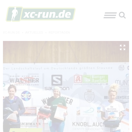
XC-RUN.DE
»
AKTUELLES
»
REPORTAGEN