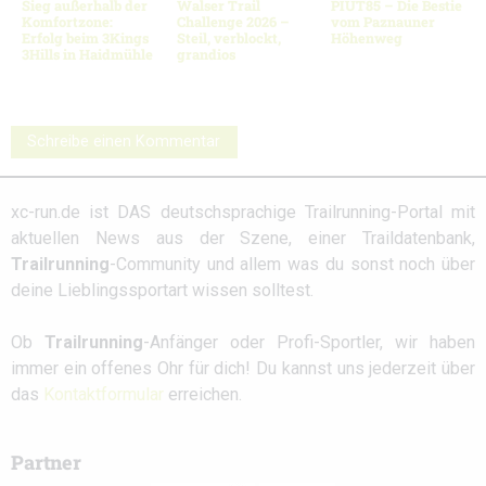
Sieg außerhalb der
Walser Trail
PIUT85 – Die Bestie
Komfortzone:
Challenge 2026 –
vom Paznauner
Erfolg beim 3Kings
Steil, verblockt,
Höhenweg
3Hills in Haidmühle
grandios
Schreibe einen Kommentar
xc-run.de ist DAS deutschsprachige Trailrunning-Portal mit
aktuellen News aus der Szene, einer Traildatenbank,
Trailrunning
-Community und allem was du sonst noch über
deine Lieblingssportart wissen solltest.
Ob
Trailrunning
-Anfänger oder Profi-Sportler, wir haben
immer ein offenes Ohr für dich! Du kannst uns jederzeit über
das
Kontaktformular
erreichen.
Partner