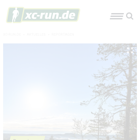
XC-RUN.DE
»
AKTUELLES
»
REPORTAGEN