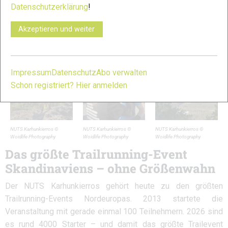
Datenschutzerklärung
!
knapp neun Stunden Laufzeit der 3. Platz in der
Gesamtwertung. Doch das Ergebnis fühlt sich nach diesen
Akzeptieren und weiter
unglaublichen Landschaftseindrücken fast nebensächlich an.
Impressum
Datenschutz
Abo verwalten
Schon registriert? Hier anmelden
NUTS Karhunkierros ©
NUTS Karhunkierros ©
NUTS Karhunkierros ©
Woidlife Photography
Woidlife Photography
Woidlife Photography
Das größte Trailrunning-Event
Skandinaviens – ohne Größenwahn
Der NUTS Karhunkierros gehört heute zu den größten
Trailrunning-Events Nordeuropas. 2013 startete die
Veranstaltung mit gerade einmal 100 Teilnehmern. 2026 sind
es rund 4000 Starter – und damit das größte Trailevent