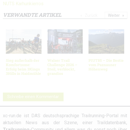
NUTS Karhunkierros
VERWANDTE ARTIKEL
Zurück
Weiter
Sieg außerhalb der
Walser Trail
PIUT85 – Die Bestie
Komfortzone:
Challenge 2026 –
vom Paznauner
Erfolg beim 3Kings
Steil, verblockt,
Höhenweg
3Hills in Haidmühle
grandios
Schreibe einen Kommentar
xc-run.de ist DAS deutschsprachige Trailrunning-Portal mit
aktuellen News aus der Szene, einer Traildatenbank,
Trailrunning
-Community und allem was du sonst noch über