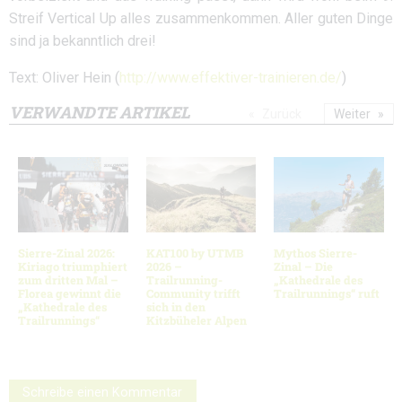
Streif Vertical Up alles zusammenkommen. Aller guten Dinge
sind ja bekanntlich drei!
Text: Oliver Hein (
http://www.effektiver-trainieren.de/
)
VERWANDTE ARTIKEL
Zurück
Weiter
Sierre-Zinal 2026:
KAT100 by UTMB
Mythos Sierre-
Kiriago triumphiert
2026 –
Zinal – Die
zum dritten Mal –
Trailrunning-
„Kathedrale des
Florea gewinnt die
Community trifft
Trailrunnings“ ruft
„Kathedrale des
sich in den
Trailrunnings“
Kitzbüheler Alpen
Schreibe einen Kommentar