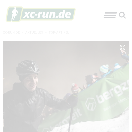
XC-RUN.DE
»
AKTUELLES
»
TOP-ARTIKEL