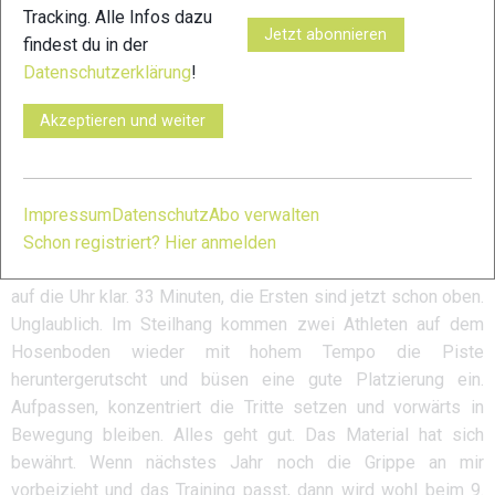
Aller guten Dinge sind drei
Tracking. Alle Infos dazu
Jetzt abonnieren
findest du in der
Die Piste ist nahezu perfekt. Nur selten schimmert das Eis
Datenschutzerklärung
!
unter der festen Schneedecke durch und die Spikes machen
ihrem Namen griffig alle Ehre. Wie befürchtet, kann der Körper
Akzeptieren und weiter
dem Leistungspotenzial der Ausrüstung nicht gerecht
werden und es bleibt beim zügigen Aufstieg. Immerhin
schneller als letztes Jahr und doch ganz zufrieden, als nach
50 Minuten das Starthäuschen oben im Nebel erreicht ist.
Impressum
Datenschutz
Abo verwalten
Ganz vorne ist das Tempo vom Startschuss an brutal schnell,
Schon registriert? Hier anmelden
dies wird beim Einbiegen auf den Steilhang mit kurzem Blick
auf die Uhr klar. 33 Minuten, die Ersten sind jetzt schon oben.
Unglaublich. Im Steilhang kommen zwei Athleten auf dem
Hosenboden wieder mit hohem Tempo die Piste
heruntergerutscht und büsen eine gute Platzierung ein.
Aufpassen, konzentriert die Tritte setzen und vorwärts in
Bewegung bleiben. Alles geht gut. Das Material hat sich
bewährt. Wenn nächstes Jahr noch die Grippe an mir
vorbeizieht und das Training passt, dann wird wohl beim 9.