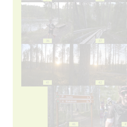
36
37
41
42
46
4