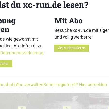
lst du xc-run.de lesen?
18
19
bung
Mit Abo
sen
Besuche xc-run.de mit eig
und völlig werbefrei.
23
24
de wie gewohnt mit
cking. Alle Infos dazu
Jetzt abonnieren
r
Datenschutzerklärung
!
weiter
28
29
enschutz
Abo verwalten
Schon registriert? Hier anmelden
33
34