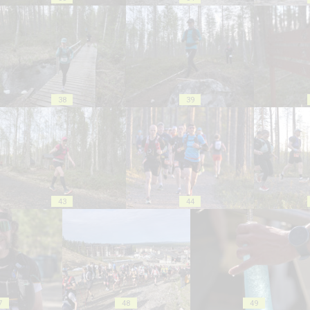
38
39
43
44
7
48
49