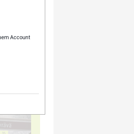
20
enem Account
25
30
35