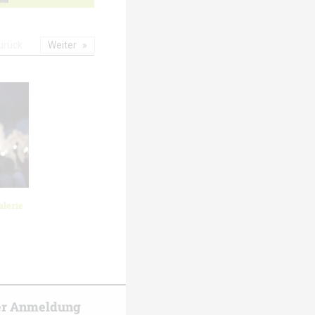
urück
Weiter
lerie
er Anmeldung