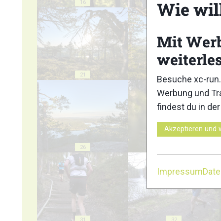
Wie wil
16
17
Mit Wer
weiterle
21
22
Besuche xc-run.
Werbung und Tra
findest du in de
Akzeptieren und 
26
27
Impressum
Dat
31
32